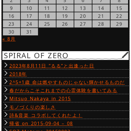
2
3
4
5
6
7
8
9
10
11
12
13
14
15
16
17
18
19
20
21
22
23
24
25
26
27
28
29
30
31
« 8月
SPIRAL OF ZERO
2023年8月11日 ”るる”と出逢った日
2018年
2^5+1歳 命は燃やすものじゃない輝かせるものだ
春だからこそこれまでの心霊体験を書いてみる
Mitsuo Nakaya in 2015
モノづくりの楽しさ
詩&音楽 コラボしてくれたよ！
帰省 on 2015-09-04 – 08