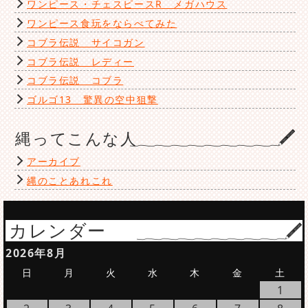
ワンピース・チェスピースR メガハウス
ワンピース食玩をならべてみた
コブラ伝説 サイコガン
コブラ伝説 レディー
コブラ伝説 コブラ
ゴルゴ13 驚異の空中狙撃
縄ってこんな人
アーカイブ
縄のことあれこれ
カレンダー
2026年8月
日
月
火
水
木
金
土
1