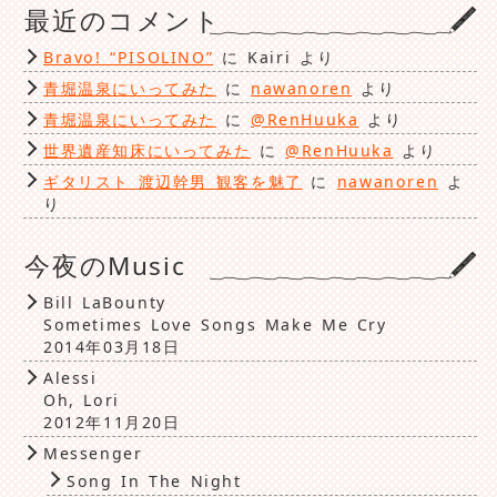
最近のコメント
Bravo! “PISOLINO”
に
Kairi
より
青堀温泉にいってみた
に
nawanoren
より
青堀温泉にいってみた
に
@RenHuuka
より
世界遺産知床にいってみた
に
@RenHuuka
より
ギタリスト 渡辺幹男 観客を魅了
に
nawanoren
よ
り
今夜のMusic
Bill LaBounty
Sometimes Love Songs Make Me Cry
2014年03月18日
Alessi
Oh, Lori
2012年11月20日
Messenger
Song In The Night