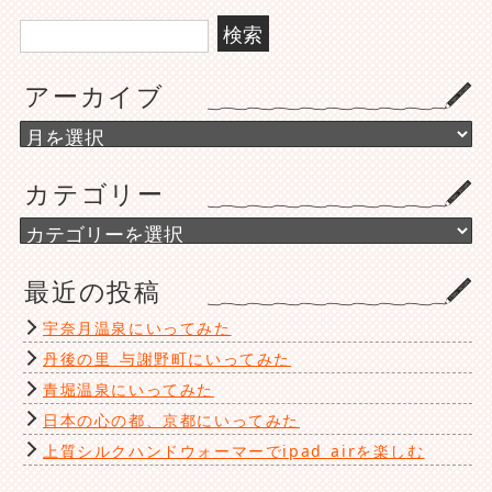
検
索:
アーカイブ
ア
ー
カ
カテゴリー
イ
ブ
カ
テ
ゴ
最近の投稿
リ
ー
宇奈月温泉にいってみた
丹後の里 与謝野町にいってみた
青堀温泉にいってみた
日本の心の都、京都にいってみた
上質シルクハンドウォーマーでipad airを楽しむ