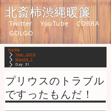
北斎柿渋縄暖簾
Twitter
YouTube
COBRA
GOLGO
Home
Year 2010
Month 7
Day 31
プリウスのトラブル
ですったもんだ！