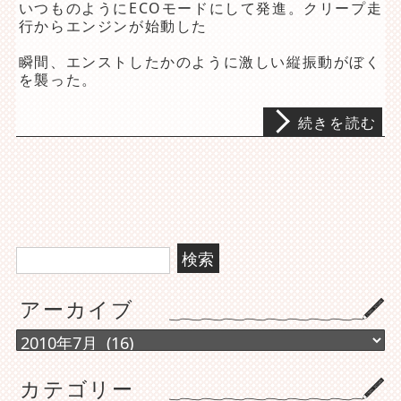
いつものようにECOモードにして発進。クリープ走
行からエンジンが始動した
瞬間、
エンストしたかのように激しい縦振動
がぼく
を襲った。
続きを読む
検
索:
アーカイブ
ア
ー
カ
カテゴリー
イ