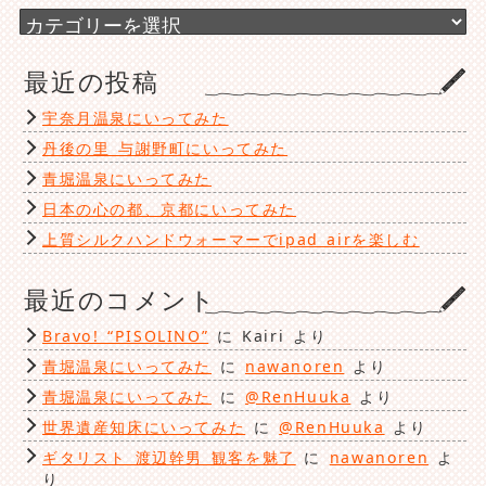
ブ
カ
テ
ゴ
最近の投稿
リ
ー
宇奈月温泉にいってみた
丹後の里 与謝野町にいってみた
青堀温泉にいってみた
日本の心の都、京都にいってみた
上質シルクハンドウォーマーでipad airを楽しむ
最近のコメント
Bravo! “PISOLINO”
に
Kairi
より
青堀温泉にいってみた
に
nawanoren
より
青堀温泉にいってみた
に
@RenHuuka
より
世界遺産知床にいってみた
に
@RenHuuka
より
ギタリスト 渡辺幹男 観客を魅了
に
nawanoren
よ
り