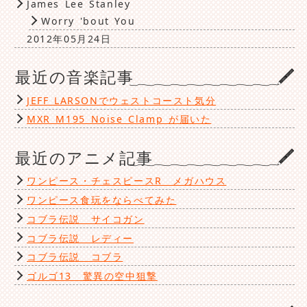
James Lee Stanley
Worry 'bout You
2012年05月24日
最近の音楽記事
JEFF LARSONでウェストコースト気分
MXR M195 Noise Clamp が届いた
最近のアニメ記事
ワンピース・チェスピースR メガハウス
ワンピース食玩をならべてみた
コブラ伝説 サイコガン
コブラ伝説 レディー
コブラ伝説 コブラ
ゴルゴ13 驚異の空中狙撃