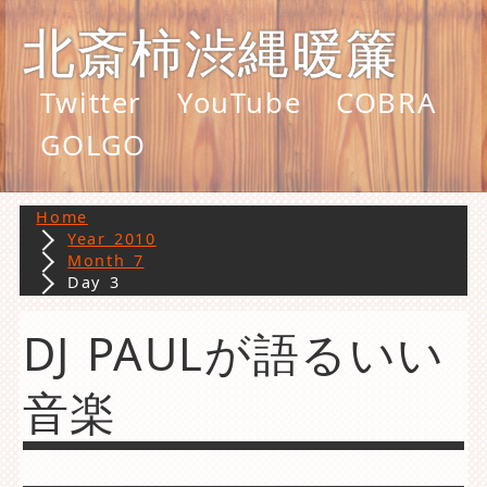
北斎柿渋縄暖簾
Twitter
YouTube
COBRA
GOLGO
Home
Year 2010
Month 7
Day 3
DJ PAULが語るいい
音楽