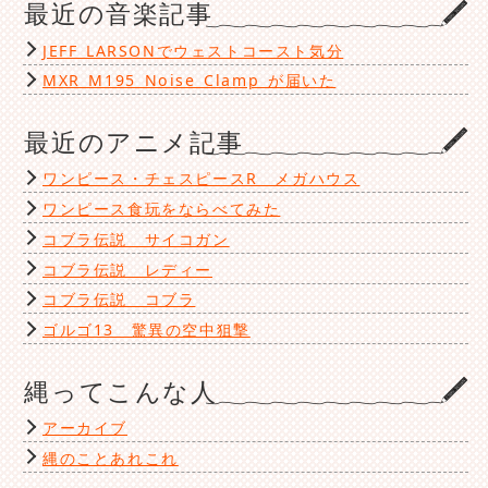
最近の音楽記事
JEFF LARSONでウェストコースト気分
MXR M195 Noise Clamp が届いた
最近のアニメ記事
ワンピース・チェスピースR メガハウス
ワンピース食玩をならべてみた
コブラ伝説 サイコガン
コブラ伝説 レディー
コブラ伝説 コブラ
ゴルゴ13 驚異の空中狙撃
縄ってこんな人
アーカイブ
縄のことあれこれ