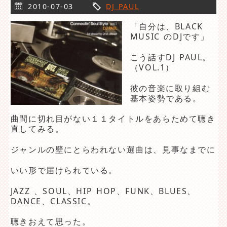
2010-07-03
DJ PAUL
「自分は、BLACK
MUSIC のDJです」
こう話すDJ PAUL。
（VOL.1）
彼の音楽に取り組む
基本姿勢である。
曲間に切れ目がない１１タイトルをあらためて聴き
直してみる。
ジャンルの壁にとらわれない選曲は、見事なまでに
いい形で届けられている。
JAZZ 、SOUL、HIP HOP、FUNK、BLUES、
DANCE、CLASSIC。
聴きおえて思った。