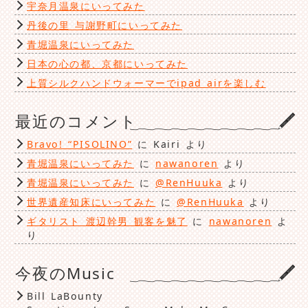
宇奈月温泉にいってみた
丹後の里 与謝野町にいってみた
青堀温泉にいってみた
日本の心の都、京都にいってみた
上質シルクハンドウォーマーでipad airを楽しむ
最近のコメント
Bravo! “PISOLINO”
に
Kairi
より
青堀温泉にいってみた
に
nawanoren
より
青堀温泉にいってみた
に
@RenHuuka
より
世界遺産知床にいってみた
に
@RenHuuka
より
ギタリスト 渡辺幹男 観客を魅了
に
nawanoren
よ
り
今夜のMusic
Bill LaBounty