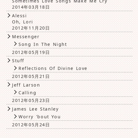
Sometimes Love Songs Make Me Cry
2014年03月18日
Alessi
Oh, Lori
2012年11月20日
Messenger
Song In The Night
2012年05月19日
Stuff
Reflections Of Divine Love
2012年05月21日
Jeff Larson
Calling
2012年05月23日
James Lee Stanley
Worry 'bout You
2012年05月24日