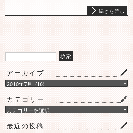
続きを読む
検
索:
アーカイブ
ア
ー
カ
カテゴリー
イ
ブ
カ
テ
ゴ
最近の投稿
リ
ー