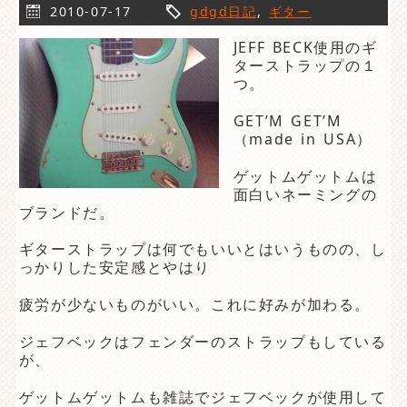
2010-07-17
gdgd日記
,
ギター
JEFF BECK使用のギ
ターストラップの１
つ。
GET’M GET’M
（made in USA）
ゲットムゲットムは
面白いネーミングの
ブランドだ。
ギターストラップは何でもいいとはいうものの、し
っかりした安定感とやはり
疲労が少ないものがいい。これに好みが加わる。
ジェフベックはフェンダーのストラップもしている
が、
ゲットムゲットムも雑誌でジェフベックが使用して