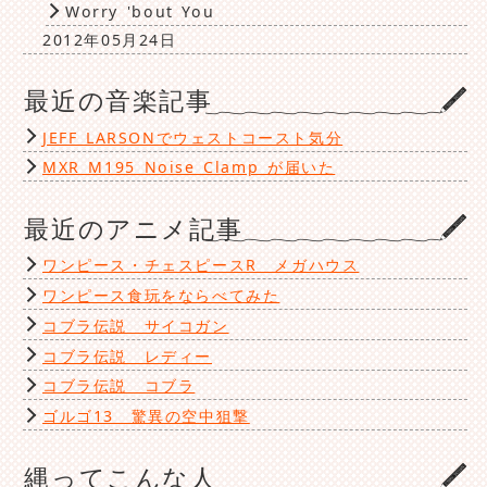
Worry 'bout You
2012年05月24日
最近の音楽記事
JEFF LARSONでウェストコースト気分
MXR M195 Noise Clamp が届いた
最近のアニメ記事
ワンピース・チェスピースR メガハウス
ワンピース食玩をならべてみた
コブラ伝説 サイコガン
コブラ伝説 レディー
コブラ伝説 コブラ
ゴルゴ13 驚異の空中狙撃
縄ってこんな人