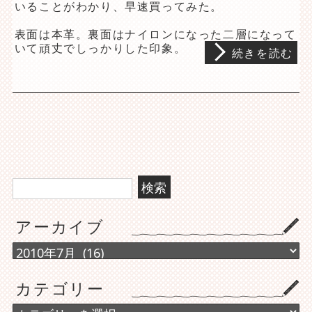
いることがわかり、早速買ってみた。
表面は本革。裏面はナイロンになった二層になって
いて頑丈でしっかりした印象。
続きを読む
検
索:
アーカイブ
ア
ー
カ
カテゴリー
イ
ブ
カ