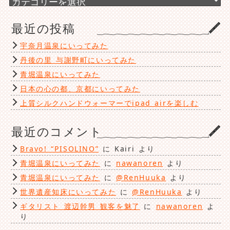
テ
ゴ
最近の投稿
リ
ー
宇奈月温泉にいってみた
丹後の里 与謝野町にいってみた
青堀温泉にいってみた
日本の心の都、京都にいってみた
上質シルクハンドウォーマーでipad airを楽しむ
最近のコメント
Bravo! “PISOLINO”
に
Kairi
より
青堀温泉にいってみた
に
nawanoren
より
青堀温泉にいってみた
に
@RenHuuka
より
世界遺産知床にいってみた
に
@RenHuuka
より
ギタリスト 渡辺幹男 観客を魅了
に
nawanoren
よ
り