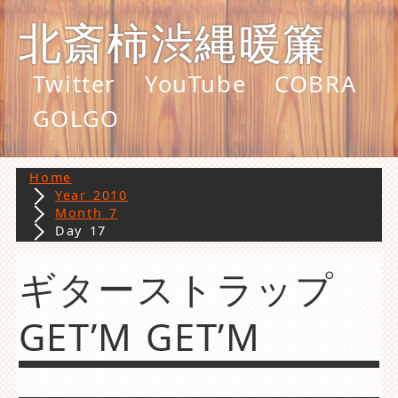
北斎柿渋縄暖簾
Twitter
YouTube
COBRA
GOLGO
Home
Year 2010
Month 7
Day 17
ギターストラップ
GET’M GET’M