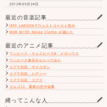
2012年05月24日
最近の音楽記事
JEFF LARSONでウェストコースト気分
MXR M195 Noise Clamp が届いた
最近のアニメ記事
ワンピース・チェスピースR メガハウス
ワンピース食玩をならべてみた
コブラ伝説 サイコガン
コブラ伝説 レディー
コブラ伝説 コブラ
ゴルゴ13 驚異の空中狙撃
縄ってこんな人