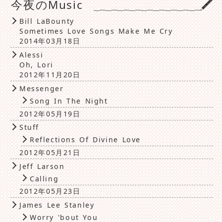
今夜のMusic
Bill LaBounty
Sometimes Love Songs Make Me Cry
2014年03月18日
Alessi
Oh, Lori
2012年11月20日
Messenger
Song In The Night
2012年05月19日
Stuff
Reflections Of Divine Love
2012年05月21日
Jeff Larson
Calling
2012年05月23日
James Lee Stanley
Worry 'bout You