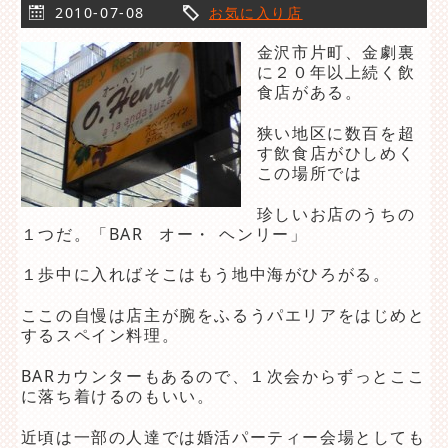
2010-07-08
お気に入り店
金沢市片町、金劇裏
に２０年以上続く飲
食店がある。
狭い地区に数百を超
す飲食店がひしめく
この場所では
珍しいお店のうちの
１つだ。「BAR オー・ ヘンリー」
１歩中に入ればそこはもう地中海がひろがる。
ここの自慢は店主が腕をふるうパエリアをはじめと
するスペイン料理。
BARカウンターもあるので、１次会からずっとここ
に落ち着けるのもいい。
近頃は一部の人達では婚活パーティー会場としても