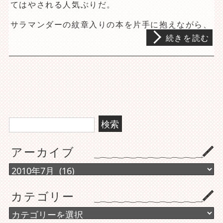
てはやされる人気ぶりだ。
サラマンダーの紋章入りの本を片手に抱えながら、
続きを読む
検
索:
アーカイブ
ア
ー
カ
カテゴリー
イ
ブ
カ
テ