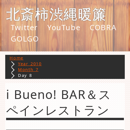
北斎柿渋縄暖簾
Twitter
YouTube
COBRA
GOLGO
Home
Year 2010
Month 7
Day 8
i Bueno! BAR＆ス
ペインレストラン