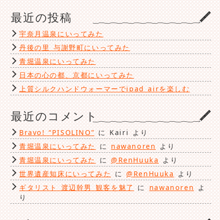
ゴ
最近の投稿
リ
ー
宇奈月温泉にいってみた
丹後の里 与謝野町にいってみた
青堀温泉にいってみた
日本の心の都、京都にいってみた
上質シルクハンドウォーマーでipad airを楽しむ
最近のコメント
Bravo! “PISOLINO”
に
Kairi
より
青堀温泉にいってみた
に
nawanoren
より
青堀温泉にいってみた
に
@RenHuuka
より
世界遺産知床にいってみた
に
@RenHuuka
より
ギタリスト 渡辺幹男 観客を魅了
に
nawanoren
よ
り