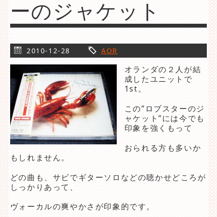
ーのジャケット
2010-12-28
AOR
オランダの２人が結
成したユニットで
1st。
この”ロブスターのジ
ャケット”には今でも
印象を強くもって
おられる方も多いか
もしれません。
どの曲も、サビでギターソロなどの聴かせどころが
しっかりあって、
ヴォーカルの爽やかさが印象的です。