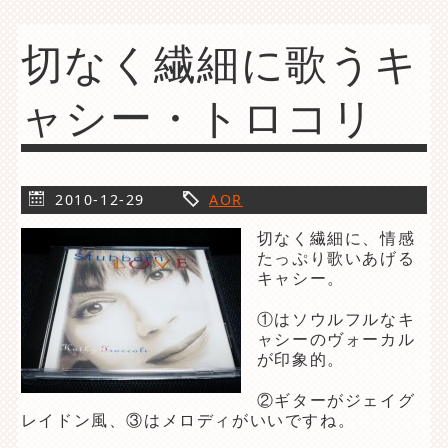
切なく繊細に歌うキ
ャシー・トロコリ
2010-12-29
AOR
切なく繊細に、情感
たっぷり歌いあげる
キャシー。
①はソウルフルなキ
ャシーのヴォーカル
が印象的。
②ギターがジェイグ
レイドン風、③はメロディがいいですね。