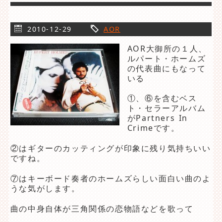
2010-12-29
AOR
AOR大御所の１人、
ルパート・ホームズ
の代表曲にもなって
いる
①、⑥を含むベス
ト・セラーアルバム
がPartners In
Crimeです。
②はギターのカッティングが印象に残り気持ちいい
ですね。
⑦はキーボード奏者のホームズらしい面白い曲のよ
うな気がします。
曲の中身自体が三角関係の恋物語などを歌って