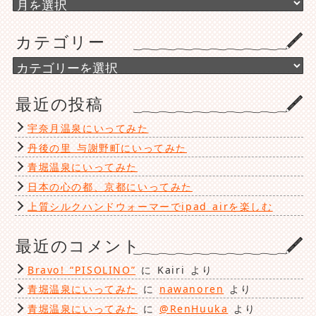
ア
ー
カ
カテゴリー
イ
ブ
カ
テ
ゴ
最近の投稿
リ
ー
宇奈月温泉にいってみた
丹後の里 与謝野町にいってみた
青堀温泉にいってみた
日本の心の都、京都にいってみた
上質シルクハンドウォーマーでipad airを楽しむ
最近のコメント
Bravo! “PISOLINO”
に
Kairi
より
青堀温泉にいってみた
に
nawanoren
より
青堀温泉にいってみた
に
@RenHuuka
より