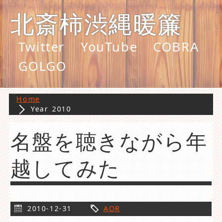
北斎柿渋縄暖簾
Twitter
YouTube
COBRA
GOLGO
Home
Year 2010
名盤を聴きながら年
越してみた
2010-12-31
AOR