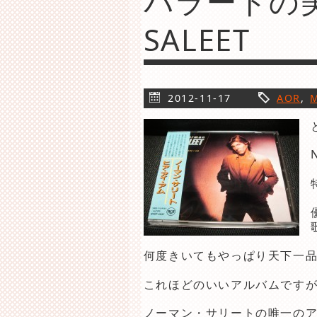
バラードの美
SALEET
2012-11-17
AOR
,
M
何度きいてもやっぱり天下一
これほどのいいアルバムです
ノーマン・サリートの唯一の