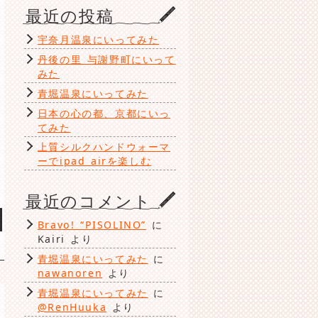
ゴ
最近の投稿
リ
ン
ー
宇奈月温泉にいってみた
丹後の里 与謝野町にいって
みた
青堀温泉にいってみた
日本の心の都、京都にいっ
てみた
上質シルクハンドウォーマ
ーでipad airを楽しむ
最近のコメント
Bravo! “PISOLINO”
に
Kairi
より
青堀温泉にいってみた
に
nawanoren
より
青堀温泉にいってみた
に
@RenHuuka
より