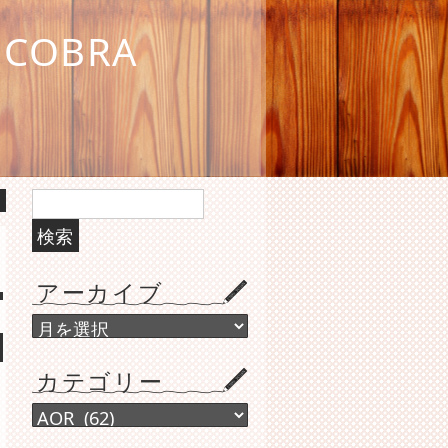
COBRA
検
索:
アーカイブ
ア
ー
カ
カテゴリー
イ
ブ
カ
テ