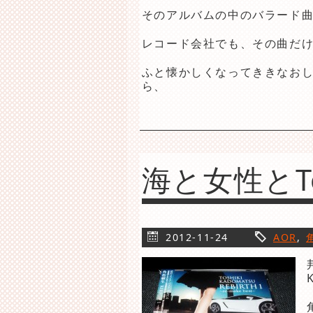
そのアルバムの中のバラード曲”TH
レコード会社でも、その曲だけ
ふと懐かしくなってききなお
ら、
海と女性とTos
2012-11-24
AOR
,