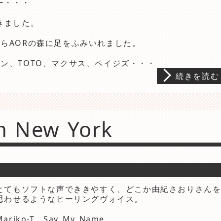
ー・・・
きました。
らAORの森に足をふみいれました。
ン、TOTO、マクサス、ペイジズ・・・
続きを読む
m New York
とてもソフトな声でききやすく、どこか由紀さおりさん
思わせるようなヒーリングヴォイス。
Mariko-T Say My Name