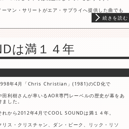
mはノーマン・サリートがエア・サプライへ提供した曲でも
続きを読む
UNDは満１４年
1998年4月「Chris Christian」(1981)のCD化で
中田利樹さんが率いるAOR専門レーベルの歴史が幕をあ
けました。
それから2012年4月でCOOL SOUNDは満１４年。
クリス・クリスチャン、ダン・ピーク、リック・リソ