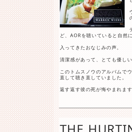
ど、AORを聴いていると自然
入ってきたおなじみの声。
清潔感があって、とても優し
このトムスノウのアルバムで
直して聴き直していました。
返す返す彼の死が悔やまれま
THE HURTI