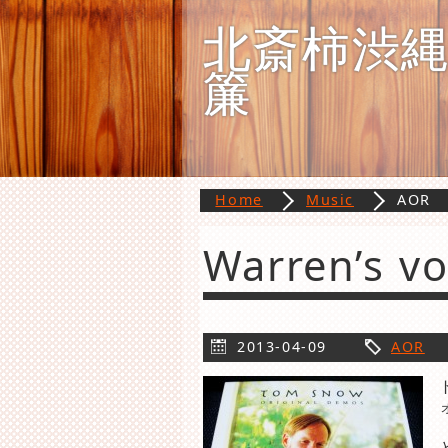
北斎柿渋
簾
Home
Music
AOR
Warren’s vo
2013-04-09
AOR