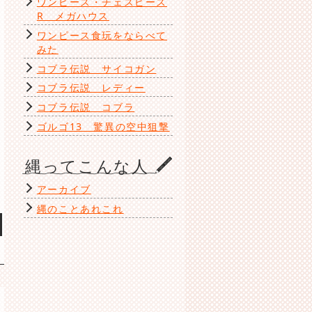
ワンピース・チェスピース
R メガハウス
ワンピース食玩をならべて
も
みた
コブラ伝説 サイコガン
コブラ伝説 レディー
コブラ伝説 コブラ
ゴルゴ13 驚異の空中狙撃
縄ってこんな人
アーカイブ
縄のことあれこれ