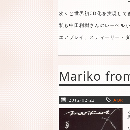
次々と世界初CD化を実現して
私も中田利樹さんのレーベルか
エアプレイ、スティーリー・ダ
Mariko fro
2012-02-22
AOR