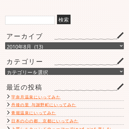
検
索:
アーカイブ
ア
ー
カ
カテゴリー
イ
ブ
カ
テ
ゴ
最近の投稿
リ
ー
宇奈月温泉にいってみた
丹後の里 与謝野町にいってみた
青堀温泉にいってみた
日本の心の都、京都にいってみた
上質シルクハンドウォーマーでipad airを楽しむ