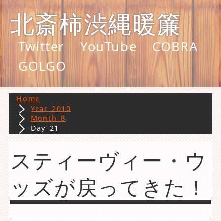
北斎柿渋縄暖簾
Twitter
YouTube
COBRA
GOLGO
Home
Year 2010
Month 8
Day 21
スティーヴィー・ウ
ッズが戻ってきた！