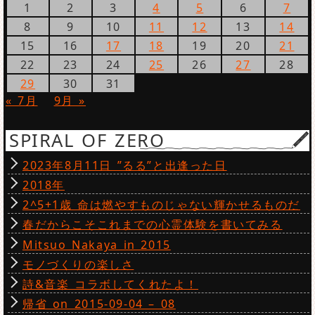
1
2
3
4
5
6
7
8
9
10
11
12
13
14
15
16
17
18
19
20
21
22
23
24
25
26
27
28
29
30
31
« 7月
9月 »
SPIRAL OF ZERO
2023年8月11日 ”るる”と出逢った日
2018年
2^5+1歳 命は燃やすものじゃない輝かせるものだ
春だからこそこれまでの心霊体験を書いてみる
Mitsuo Nakaya in 2015
モノづくりの楽しさ
詩&音楽 コラボしてくれたよ！
帰省 on 2015-09-04 – 08