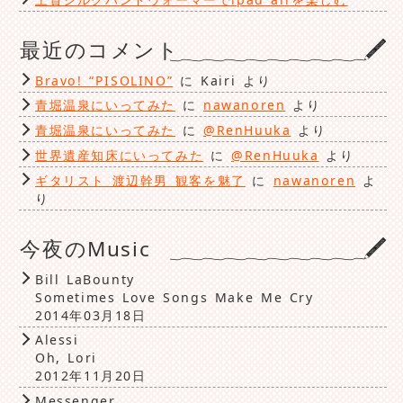
最近のコメント
Bravo! “PISOLINO”
に
Kairi
より
青堀温泉にいってみた
に
nawanoren
より
青堀温泉にいってみた
に
@RenHuuka
より
世界遺産知床にいってみた
に
@RenHuuka
より
ギタリスト 渡辺幹男 観客を魅了
に
nawanoren
よ
り
今夜のMusic
Bill LaBounty
Sometimes Love Songs Make Me Cry
2014年03月18日
Alessi
Oh, Lori
2012年11月20日
Messenger