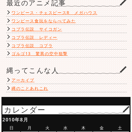
最近のアニメ記事
ワンピース・チェスピースR メガハウス
ワンピース食玩をならべてみた
コブラ伝説 サイコガン
コブラ伝説 レディー
コブラ伝説 コブラ
ゴルゴ13 驚異の空中狙撃
縄ってこんな人
アーカイブ
縄のことあれこれ
カレンダー
2010年8月
日
月
火
水
木
金
土