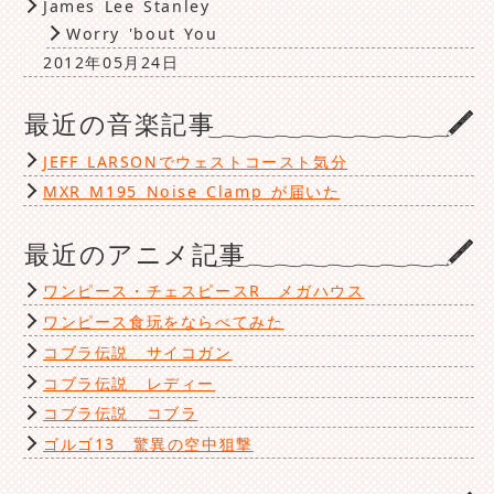
James Lee Stanley
Worry 'bout You
2012年05月24日
最近の音楽記事
JEFF LARSONでウェストコースト気分
MXR M195 Noise Clamp が届いた
最近のアニメ記事
ワンピース・チェスピースR メガハウス
ワンピース食玩をならべてみた
コブラ伝説 サイコガン
コブラ伝説 レディー
コブラ伝説 コブラ
ゴルゴ13 驚異の空中狙撃