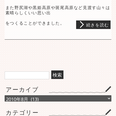
また野尻湖や黒姫高原や斑尾高原など見渡す山々は
素晴らしくいい思い出
をつくることができました。
続きを読む
検
索:
アーカイブ
ア
ー
カ
カテゴリー
イ