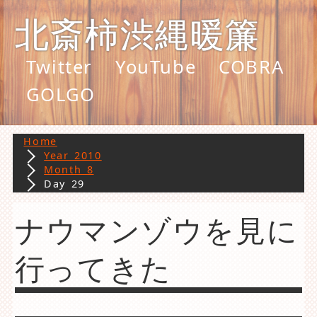
北斎柿渋縄暖簾
Twitter
YouTube
COBRA
GOLGO
Home
Year 2010
Month 8
Day 29
ナウマンゾウを見に
行ってきた