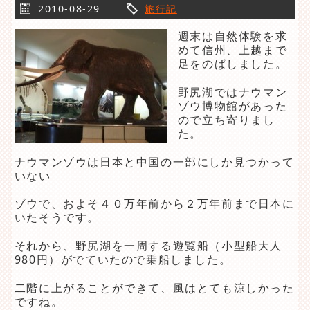
2010-08-29
旅行記
週末は自然体験を求
めて信州、上越まで
足をのばしました。
野尻湖ではナウマン
ゾウ博物館があった
ので立ち寄りまし
た。
ナウマンゾウは日本と中国の一部にしか見つかって
いない
ゾウで、およそ４０万年前から２万年前まで日本に
いたそうです。
それから、野尻湖を一周する遊覧船（小型船大人
980円）がでていたので乗船しました。
二階に上がることができて、風はとても涼しかった
ですね。