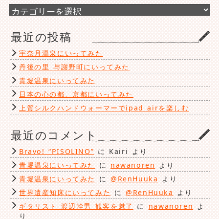
ブ
カ
テ
ゴ
最近の投稿
リ
ー
宇奈月温泉にいってみた
丹後の里 与謝野町にいってみた
青堀温泉にいってみた
日本の心の都、京都にいってみた
上質シルクハンドウォーマーでipad airを楽しむ
最近のコメント
Bravo! “PISOLINO”
に
Kairi
より
青堀温泉にいってみた
に
nawanoren
より
青堀温泉にいってみた
に
@RenHuuka
より
世界遺産知床にいってみた
に
@RenHuuka
より
ギタリスト 渡辺幹男 観客を魅了
に
nawanoren
よ
り