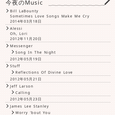
今夜のMusic
Bill LaBounty
Sometimes Love Songs Make Me Cry
2014年03月18日
Alessi
Oh, Lori
2012年11月20日
Messenger
Song In The Night
2012年05月19日
Stuff
Reflections Of Divine Love
2012年05月21日
Jeff Larson
Calling
2012年05月23日
James Lee Stanley
Worry 'bout You