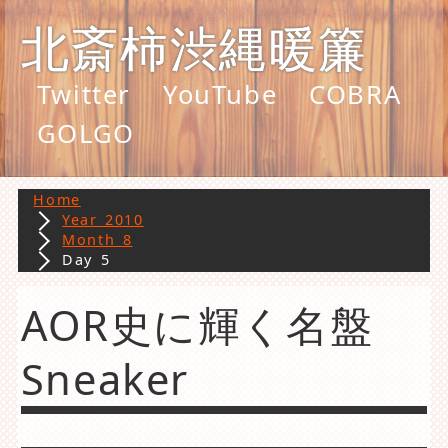
北斎柿渋縄暖簾
Twitter
YouTube
COBRA
GOLGO
Home
Year 2010
Month 8
Day 5
AOR史に輝く名盤
Sneaker