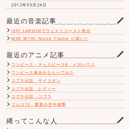
2012年05月24日
最近の音楽記事
JEFF LARSONでウェストコースト気分
MXR M195 Noise Clamp が届いた
最近のアニメ記事
ワンピース・チェスピースR メガハウス
ワンピース食玩をならべてみた
コブラ伝説 サイコガン
コブラ伝説 レディー
コブラ伝説 コブラ
ゴルゴ13 驚異の空中狙撃
縄ってこんな人