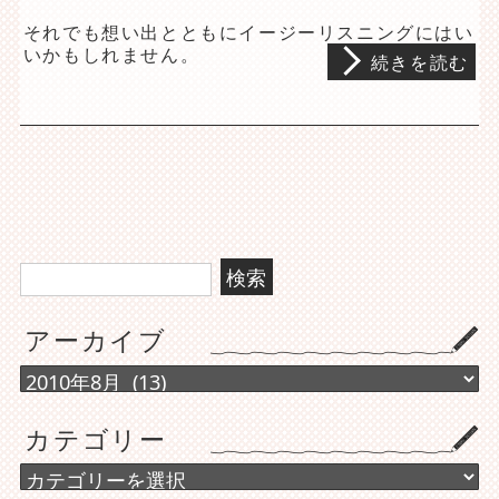
それでも想い出とともにイージーリスニングにはい
いかもしれません。
続きを読む
検
索:
アーカイブ
ア
ー
カ
カテゴリー
イ
ブ
カ
テ