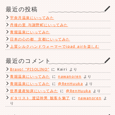
ゴ
最近の投稿
リ
ー
宇奈月温泉にいってみた
丹後の里 与謝野町にいってみた
青堀温泉にいってみた
日本の心の都、京都にいってみた
上質シルクハンドウォーマーでipad airを楽しむ
最近のコメント
Bravo! “PISOLINO”
に
Kairi
より
青堀温泉にいってみた
に
nawanoren
より
青堀温泉にいってみた
に
@RenHuuka
より
世界遺産知床にいってみた
に
@RenHuuka
より
ギタリスト 渡辺幹男 観客を魅了
に
nawanoren
よ
り