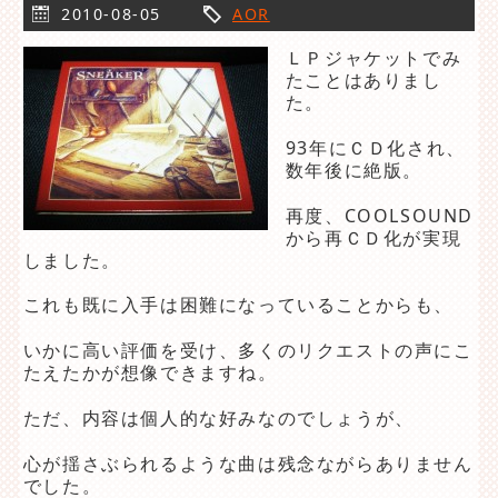
2010-08-05
AOR
ＬＰジャケットでみ
たことはありまし
た。
93年にＣＤ化され、
数年後に絶版。
再度、COOLSOUND
から再ＣＤ化が実現
しました。
これも既に入手は困難になっていることからも、
いかに高い評価を受け、多くのリクエストの声にこ
たえたかが想像できますね。
ただ、内容は個人的な好みなのでしょうが、
心が揺さぶられるような曲は残念ながらありません
でした。