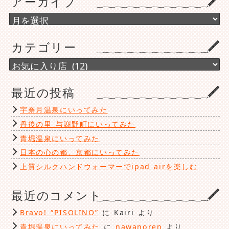
アーカイブ
ア
ー
カ
カテゴリー
イ
ブ
カ
テ
ゴ
最近の投稿
リ
ー
宇奈月温泉にいってみた
丹後の里 与謝野町にいってみた
青堀温泉にいってみた
日本の心の都、京都にいってみた
上質シルクハンドウォーマーでipad airを楽しむ
最近のコメント
Bravo! “PISOLINO”
に
Kairi
より
青堀温泉にいってみた
に
nawanoren
より