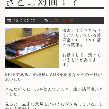
ぎとご対面！？
2010-07-27
お気に入り店
決まって立ち寄らせ
ていただいている某
洋楽ＣＤ・ＤＶＤ店
の冷蔵庫を
お借りして、預けて
いるものがありま
す。
BEERである。心地良いAORを聴きながらの一杯が
おいしい！
そんな折りビールを飲んでいると、誰か訪問者がき
ました。
見ると、立派な天然モノのうなぎをもっている。し
かも肉厚がすごい。