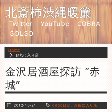
北斎柿渋縄暖簾
Twitter
YouTube
COBRA
GOLGO
Home
お気に入り店
金沢居酒屋探訪 ”赤
城”
2012-10-21
gdgd日記
,
お気に入り店