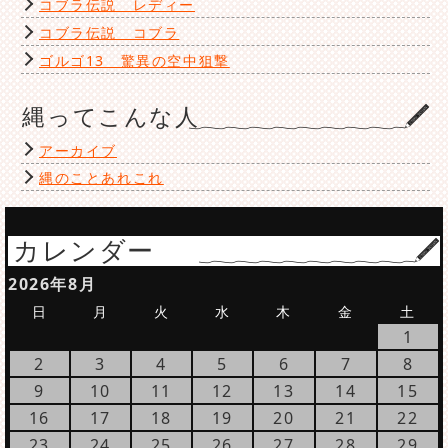
コブラ伝説 レディー
コブラ伝説 コブラ
ゴルゴ13 驚異の空中狙撃
縄ってこんな人
アーカイブ
縄のことあれこれ
カレンダー
2026年8月
日
月
火
水
木
金
土
1
2
3
4
5
6
7
8
9
10
11
12
13
14
15
16
17
18
19
20
21
22
23
24
25
26
27
28
29