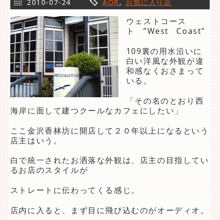
2010-07-24
AOR
,
お気に入り店
ウェストコース
ト ”West Coast”
109裏の用水沿いに
白い洋風な外観が違
和感なくおさまって
いる。
「その名のとおり西
海岸に面して建つクールなカフェにしたい」
ここ金沢香林坊に開店して２０年以上になるという
店主はいう。
白で統一されたお洒落な外観は、店主の目指してい
るお店のスタイルが
ストレートに伝わってくる感じ。
店内に入ると、まず目に飛び込むのがオーディオ。