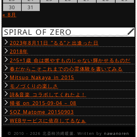
30
31
« 8月
SPIRAL OF ZERO
2023年8月11日 ”るる”と出逢った日
2018年
2^5+1歳 命は燃やすものじゃない輝かせるものだ
春だからこそこれまでの心霊体験を書いてみる
Mitsuo Nakaya in 2015
モノづくりの楽しさ
詩&音楽 コラボしてくれたよ！
帰省 on 2015-09-04 – 08
SOZ Matome 20150903
WEBサービスに依存してるなぁ
© 2010 - 2026 北斎柿渋縄暖簾. Written by
nawanoren