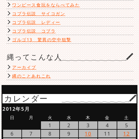
ワンピース食玩をならべてみた
コブラ伝説 サイコガン
コブラ伝説 レディー
コブラ伝説 コブラ
ゴルゴ13 驚異の空中狙撃
縄ってこんな人
アーカイブ
縄のことあれこれ
カレンダー
2012年5月
日
月
火
水
木
金
土
1
2
3
4
5
6
7
8
9
10
11
12