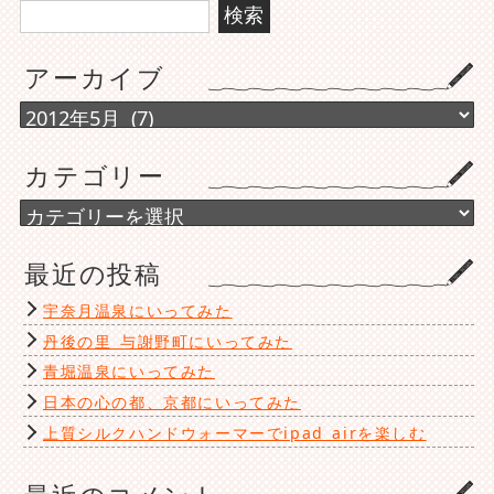
検
索:
アーカイブ
ア
ー
カ
カテゴリー
イ
ブ
カ
テ
ゴ
最近の投稿
リ
ー
宇奈月温泉にいってみた
丹後の里 与謝野町にいってみた
青堀温泉にいってみた
日本の心の都、京都にいってみた
上質シルクハンドウォーマーでipad airを楽しむ