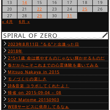
13
14
15
16
17
18
19
20
21
22
23
24
25
26
27
28
29
30
31
« 4月
6月 »
SPIRAL OF ZERO
2023年8月11日 ”るる”と出逢った日
2018年
2^5+1歳 命は燃やすものじゃない輝かせるものだ
春だからこそこれまでの心霊体験を書いてみる
Mitsuo Nakaya in 2015
モノづくりの楽しさ
詩&音楽 コラボしてくれたよ！
帰省 on 2015-09-04 – 08
SOZ Matome 20150903
WEBサービスに依存してるなぁ