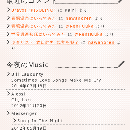
最近のコメント
Bravo! “PISOLINO”
に
Kairi
より
青堀温泉にいってみた
に
nawanoren
より
青堀温泉にいってみた
に
@RenHuuka
より
世界遺産知床にいってみた
に
@RenHuuka
より
ギタリスト 渡辺幹男 観客を魅了
に
nawanoren
よ
り
今夜のMusic
Bill LaBounty
Sometimes Love Songs Make Me Cry
2014年03月18日
Alessi
Oh, Lori
2012年11月20日
Messenger
Song In The Night
2012年05月19日