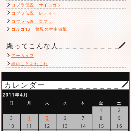
コブラ伝説 サイコガン
コブラ伝説 レディー
コブラ伝説 コブラ
ゴルゴ13 驚異の空中狙撃
縄ってこんな人
アーカイブ
縄のことあれこれ
カレンダー
2011年4月
日
月
火
水
木
金
土
1
2
3
4
5
6
7
8
9
10
11
12
13
14
15
16