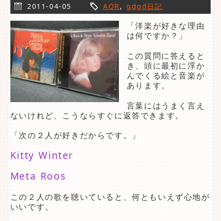
2011-04-05
AOR
,
gdgd日記
「洋楽が好きな理由
は何ですか？」
この質問に答えると
き、頭に最初に浮か
んでくる絵と音楽が
あります。
言葉にはうまく言え
ないけれど、こうならすぐに返答できます。
「次の２人が好きだからです。」
Kitty Winter
Meta Roos
この２人の歌を聴いていると、何ともいえず心地が
いいです。