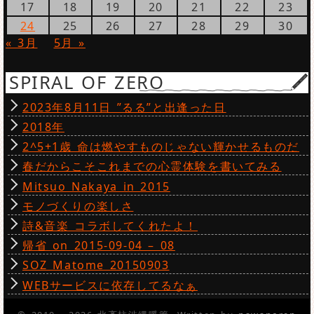
17
18
19
20
21
22
23
24
25
26
27
28
29
30
« 3月
5月 »
SPIRAL OF ZERO
2023年8月11日 ”るる”と出逢った日
2018年
2^5+1歳 命は燃やすものじゃない輝かせるものだ
春だからこそこれまでの心霊体験を書いてみる
Mitsuo Nakaya in 2015
モノづくりの楽しさ
詩&音楽 コラボしてくれたよ！
帰省 on 2015-09-04 – 08
SOZ Matome 20150903
WEBサービスに依存してるなぁ