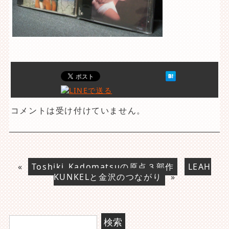
コメントは受け付けていません。
«
Toshiki Kadomatsuの原点３部作
LEAH
KUNKELと金沢のつながり
»
検
索: