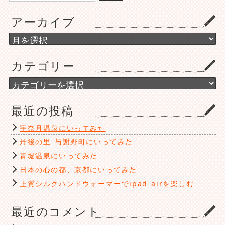
アーカイブ
ア
ー
カ
カテゴリー
イ
ブ
カ
テ
ゴ
最近の投稿
リ
ー
宇奈月温泉にいってみた
丹後の里 与謝野町にいってみた
青堀温泉にいってみた
日本の心の都、京都にいってみた
上質シルクハンドウォーマーでipad airを楽しむ
最近のコメント