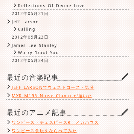
Reflections Of Divine Love
2012年05月21日
Jeff Larson
Calling
2012年05月23日
James Lee Stanley
Worry 'bout You
2012年05月24日
最近の音楽記事
JEFF LARSONでウェストコースト気分
MXR M195 Noise Clamp が届いた
最近のアニメ記事
ワンピース・チェスピースR メガハウス
ワンピース食玩をならべてみた