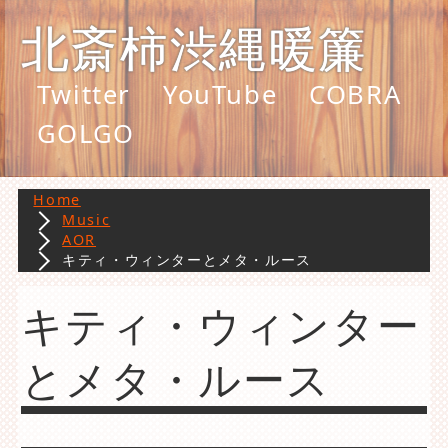
北斎柿渋縄暖簾
Twitter
YouTube
COBRA
GOLGO
Home
Music
AOR
キティ・ウィンターとメタ・ルース
キティ・ウィンター
とメタ・ルース