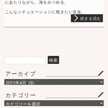
にあたりながら、海をみつめる。
こんなシチュエーションに聴きたい音楽。
続きを読む
検
索:
アーカイブ
ア
ー
カ
カテゴリー
イ
ブ
カ
テ