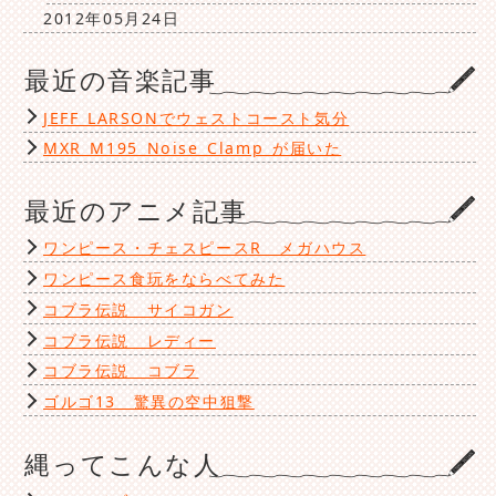
2012年05月24日
最近の音楽記事
JEFF LARSONでウェストコースト気分
MXR M195 Noise Clamp が届いた
最近のアニメ記事
ワンピース・チェスピースR メガハウス
ワンピース食玩をならべてみた
コブラ伝説 サイコガン
コブラ伝説 レディー
コブラ伝説 コブラ
ゴルゴ13 驚異の空中狙撃
縄ってこんな人