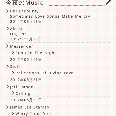
今夜のMusic
Bill LaBounty
Sometimes Love Songs Make Me Cry
2014年03月18日
Alessi
Oh, Lori
2012年11月20日
Messenger
Song In The Night
2012年05月19日
Stuff
Reflections Of Divine Love
2012年05月21日
Jeff Larson
Calling
2012年05月23日
James Lee Stanley
Worry 'bout You