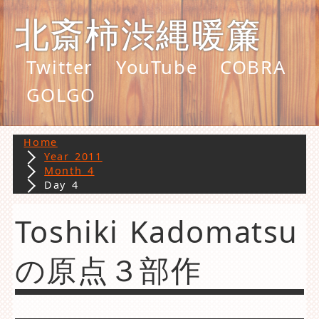
北斎柿渋縄暖簾
Twitter
YouTube
COBRA
GOLGO
Home
Year 2011
Month 4
Day 4
Toshiki Kadomatsu
の原点３部作