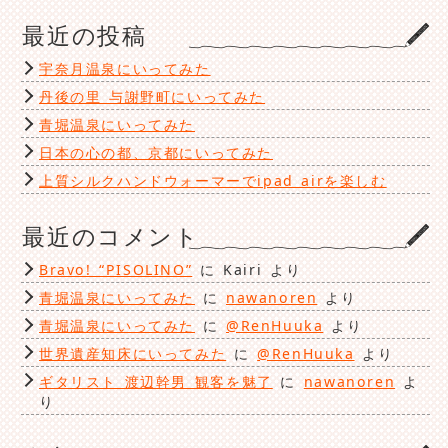
ゴ
最近の投稿
リ
ー
宇奈月温泉にいってみた
丹後の里 与謝野町にいってみた
青堀温泉にいってみた
日本の心の都、京都にいってみた
上質シルクハンドウォーマーでipad airを楽しむ
最近のコメント
Bravo! “PISOLINO”
に
Kairi
より
青堀温泉にいってみた
に
nawanoren
より
青堀温泉にいってみた
に
@RenHuuka
より
世界遺産知床にいってみた
に
@RenHuuka
より
ギタリスト 渡辺幹男 観客を魅了
に
nawanoren
よ
り