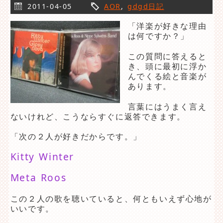
2011-04-05
AOR
,
gdgd日記
「洋楽が好きな理由
は何ですか？」
この質問に答えると
き、頭に最初に浮か
んでくる絵と音楽が
あります。
言葉にはうまく言え
ないけれど、こうならすぐに返答できます。
「次の２人が好きだからです。」
Kitty Winter
Meta Roos
この２人の歌を聴いていると、何ともいえず心地が
いいです。