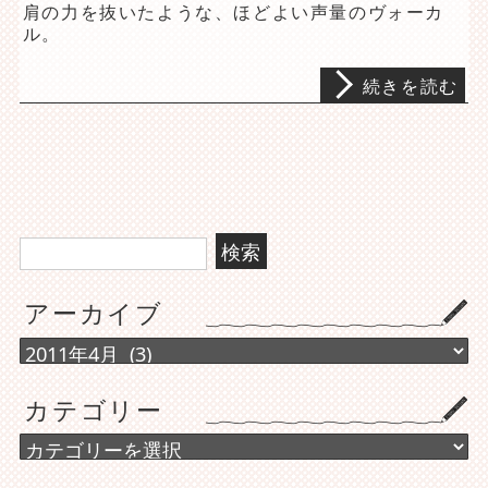
肩の力を抜いたような、ほどよい声量のヴォーカ
ル。
続きを読む
検
索:
アーカイブ
ア
ー
カ
カテゴリー
イ
ブ
カ
テ
ゴ