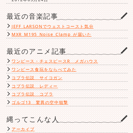
最近の音楽記事
JEFF LARSONでウェストコースト気分
MXR M195 Noise Clamp が届いた
最近のアニメ記事
ワンピース・チェスピースR メガハウス
ワンピース食玩をならべてみた
コブラ伝説 サイコガン
コブラ伝説 レディー
コブラ伝説 コブラ
ゴルゴ13 驚異の空中狙撃
縄ってこんな人
アーカイブ