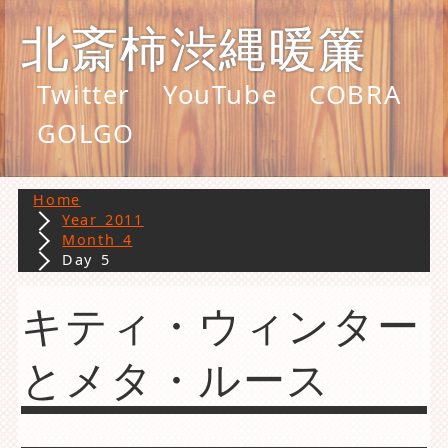
北斎柿渋縄暖簾
Twitter
YouTube
COBRA
GOLGO
Home
Year 2011
Month 4
Day 5
キティ・ウィンター
とメタ・ルース