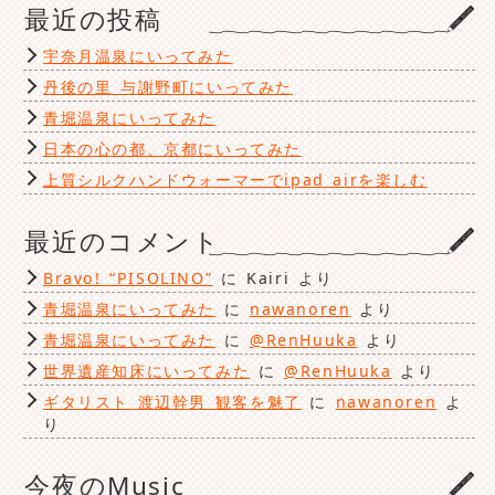
最近の投稿
リ
ー
宇奈月温泉にいってみた
丹後の里 与謝野町にいってみた
青堀温泉にいってみた
日本の心の都、京都にいってみた
上質シルクハンドウォーマーでipad airを楽しむ
最近のコメント
Bravo! “PISOLINO”
に
Kairi
より
青堀温泉にいってみた
に
nawanoren
より
青堀温泉にいってみた
に
@RenHuuka
より
世界遺産知床にいってみた
に
@RenHuuka
より
ギタリスト 渡辺幹男 観客を魅了
に
nawanoren
よ
り
今夜のMusic