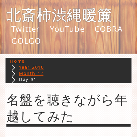
北斎柿渋縄暖簾
Twitter
YouTube
COBRA
GOLGO
Home
Year 2010
Month 12
Day 31
名盤を聴きながら年
越してみた