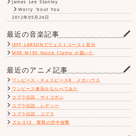
James Lee Stanley
Worry 'bout You
2012年05月24日
最近の音楽記事
JEFF LARSONでウェストコースト気分
MXR M195 Noise Clamp が届いた
最近のアニメ記事
ワンピース・チェスピースR メガハウス
ワンピース食玩をならべてみた
コブラ伝説 サイコガン
コブラ伝説 レディー
コブラ伝説 コブラ
ゴルゴ13 驚異の空中狙撃