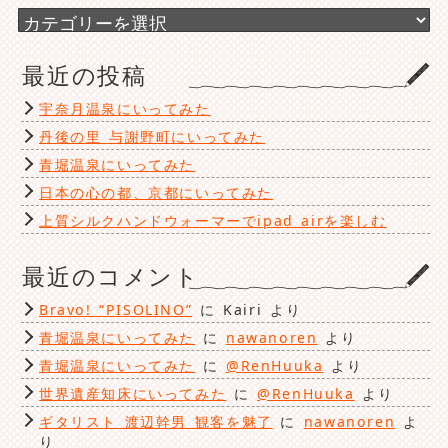
ブ
カ
テ
ゴ
最近の投稿
リ
ー
宇奈月温泉にいってみた
丹後の里 与謝野町にいってみた
青堀温泉にいってみた
日本の心の都、京都にいってみた
上質シルクハンドウォーマーでipad airを楽しむ
最近のコメント
Bravo! “PISOLINO”
に
Kairi
より
青堀温泉にいってみた
に
nawanoren
より
青堀温泉にいってみた
に
@RenHuuka
より
世界遺産知床にいってみた
に
@RenHuuka
より
ギタリスト 渡辺幹男 観客を魅了
に
nawanoren
よ
り