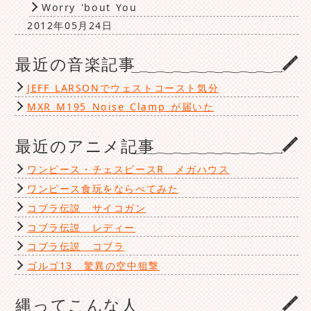
Worry 'bout You
2012年05月24日
最近の音楽記事
JEFF LARSONでウェストコースト気分
MXR M195 Noise Clamp が届いた
最近のアニメ記事
ワンピース・チェスピースR メガハウス
ワンピース食玩をならべてみた
コブラ伝説 サイコガン
コブラ伝説 レディー
コブラ伝説 コブラ
ゴルゴ13 驚異の空中狙撃
縄ってこんな人