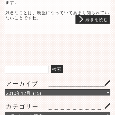
ます。
残念なことは、廃盤になっていてあまり知られてい
ないことですね。
続きを読む
検
索:
アーカイブ
ア
ー
カ
カテゴリー
イ
ブ
カ