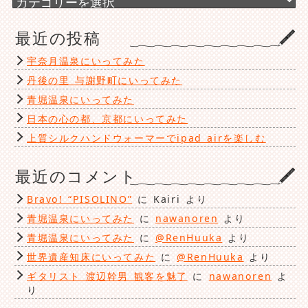
テ
ゴ
最近の投稿
リ
ー
宇奈月温泉にいってみた
丹後の里 与謝野町にいってみた
青堀温泉にいってみた
日本の心の都、京都にいってみた
上質シルクハンドウォーマーでipad airを楽しむ
最近のコメント
Bravo! “PISOLINO”
に
Kairi
より
青堀温泉にいってみた
に
nawanoren
より
青堀温泉にいってみた
に
@RenHuuka
より
世界遺産知床にいってみた
に
@RenHuuka
より
ギタリスト 渡辺幹男 観客を魅了
に
nawanoren
よ
り