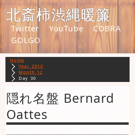
北斎柿渋縄暖簾
Twitter
YouTube
COBRA
GOLGO
Home
Year 2010
Month 12
Day 30
隠れ名盤 Bernard
Oattes