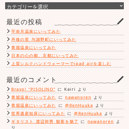
ブ
カ
テ
ゴ
最近の投稿
リ
ー
宇奈月温泉にいってみた
丹後の里 与謝野町にいってみた
青堀温泉にいってみた
日本の心の都、京都にいってみた
上質シルクハンドウォーマーでipad airを楽しむ
最近のコメント
Bravo! “PISOLINO”
に
Kairi
より
青堀温泉にいってみた
に
nawanoren
より
青堀温泉にいってみた
に
@RenHuuka
より
世界遺産知床にいってみた
に
@RenHuuka
より
ギタリスト 渡辺幹男 観客を魅了
に
nawanoren
よ
り