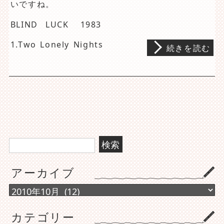
いですね。
BLIND LUCK 1983
1.Two Lonely Nights
続きを読む
検
索:
アーカイブ
ア
ー
カ
カテゴリー
イ