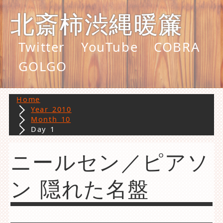
北斎柿渋縄暖簾
Twitter
YouTube
COBRA
GOLGO
Home
Year 2010
Month 10
Day 1
ニールセン／ピアソ
ン 隠れた名盤