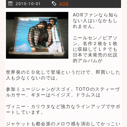
2010-10-01
AOR
AORファンなら知ら
ない人はいなかもし
れません。
ニールセン／ピアソ
ン。名作２枚を１枚
に収録してＬＰでも
日本で未発売の伝説
的アルバムが
世界発のＣＤ化して登場というだけで、即買いした
人も少なくないのでは。
参加ミュージシャンがスゴイ。TOTOのスティーヴ
ルカサー、ギターはペイジズ、ドラムスは
ヴィニー・カリウタなど強力なラインアップでサポ
ートしています。
ジャケットも都会派のメロウ感を演出してかっこい