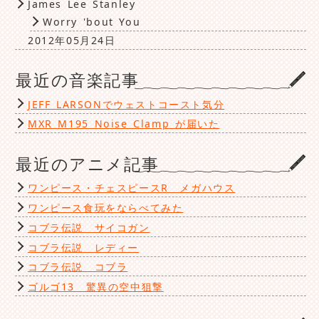
James Lee Stanley
Worry 'bout You
2012年05月24日
最近の音楽記事
JEFF LARSONでウェストコースト気分
MXR M195 Noise Clamp が届いた
最近のアニメ記事
ワンピース・チェスピースR メガハウス
ワンピース食玩をならべてみた
コブラ伝説 サイコガン
コブラ伝説 レディー
コブラ伝説 コブラ
ゴルゴ13 驚異の空中狙撃