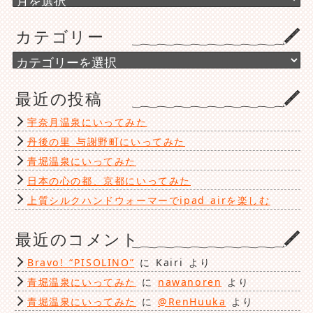
ー
カ
カテゴリー
イ
ブ
カ
テ
ゴ
最近の投稿
リ
ー
宇奈月温泉にいってみた
丹後の里 与謝野町にいってみた
青堀温泉にいってみた
日本の心の都、京都にいってみた
上質シルクハンドウォーマーでipad airを楽しむ
最近のコメント
Bravo! “PISOLINO”
に
Kairi
より
青堀温泉にいってみた
に
nawanoren
より
青堀温泉にいってみた
に
@RenHuuka
より