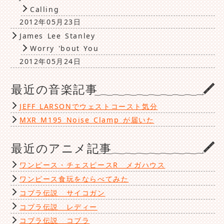
Calling
2012年05月23日
James Lee Stanley
Worry 'bout You
2012年05月24日
最近の音楽記事
JEFF LARSONでウェストコースト気分
MXR M195 Noise Clamp が届いた
最近のアニメ記事
ワンピース・チェスピースR メガハウス
ワンピース食玩をならべてみた
コブラ伝説 サイコガン
コブラ伝説 レディー
コブラ伝説 コブラ