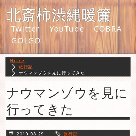
北斎柿渋縄暖簾
Twitter
YouTube
COBRA
GOLGO
Home
旅行記
ナウマンゾウを見に行ってきた
ナウマンゾウを見に
行ってきた
2010-08-29
旅行記