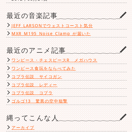
最近の音楽記事
JEFF LARSONでウェストコースト気分
MXR M195 Noise Clamp が届いた
最近のアニメ記事
ワンピース・チェスピースR メガハウス
ワンピース食玩をならべてみた
コブラ伝説 サイコガン
コブラ伝説 レディー
コブラ伝説 コブラ
ゴルゴ13 驚異の空中狙撃
縄ってこんな人
アーカイブ