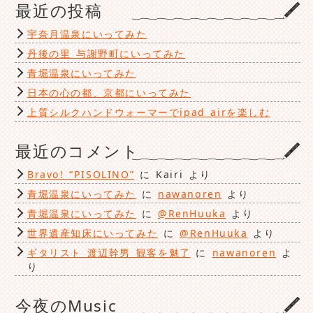
最近の投稿
リ
ー
宇奈月温泉にいってみた
丹後の里 与謝野町にいってみた
青堀温泉にいってみた
日本の心の都、京都にいってみた
上質シルクハンドウォーマーでipad airを楽しむ
最近のコメント
Bravo! “PISOLINO”
に
Kairi
より
青堀温泉にいってみた
に
nawanoren
より
青堀温泉にいってみた
に
@RenHuuka
より
世界遺産知床にいってみた
に
@RenHuuka
より
ギタリスト 渡辺幹男 観客を魅了
に
nawanoren
よ
り
今夜のMusic