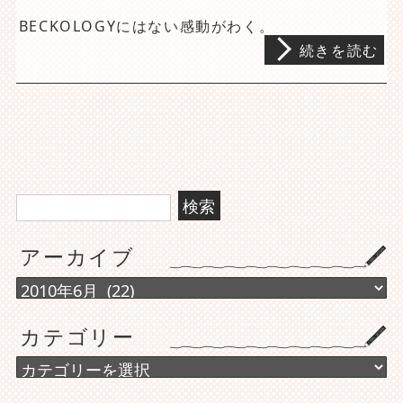
BECKOLOGYにはない感動がわく。
続きを読む
検
索:
アーカイブ
ア
ー
カ
カテゴリー
イ
ブ
カ
テ
ゴ