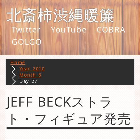
北斎柿渋縄暖簾
Twitter
YouTube
COBRA
GOLGO
Home
Year 2010
Month 6
Day 27
JEFF BECKストラ
ト・フィギュア発売