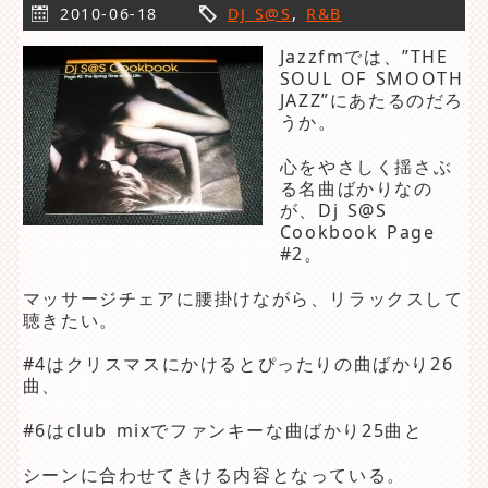
2010-06-18
DJ S@S
,
R&B
Jazzfmでは、”THE
SOUL OF SMOOTH
JAZZ”にあたるのだろ
うか。
心をやさしく揺さぶ
る名曲ばかりなの
が、Dj S@S
Cookbook Page
#2。
マッサージチェアに腰掛けながら、リラックスして
聴きたい。
#4はクリスマスにかけるとぴったりの曲ばかり26
曲、
#6はclub mixでファンキーな曲ばかり25曲と
シーンに合わせてきける内容となっている。