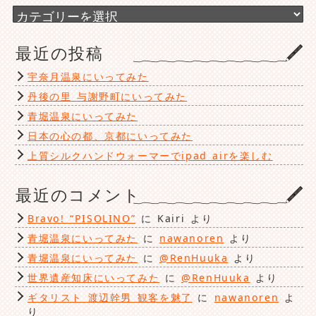
ブ
カ
テ
ゴ
最近の投稿
リ
ー
宇奈月温泉にいってみた
丹後の里 与謝野町にいってみた
青堀温泉にいってみた
日本の心の都、京都にいってみた
上質シルクハンドウォーマーでipad airを楽しむ
最近のコメント
Bravo! “PISOLINO”
に
Kairi
より
青堀温泉にいってみた
に
nawanoren
より
青堀温泉にいってみた
に
@RenHuuka
より
世界遺産知床にいってみた
に
@RenHuuka
より
ギタリスト 渡辺幹男 観客を魅了
に
nawanoren
よ
り