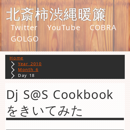
北斎柿渋縄暖簾
Twitter
YouTube
COBRA
GOLGO
Home
Year 2010
Month 6
Day 18
Dj S@S Cookbook
をきいてみた