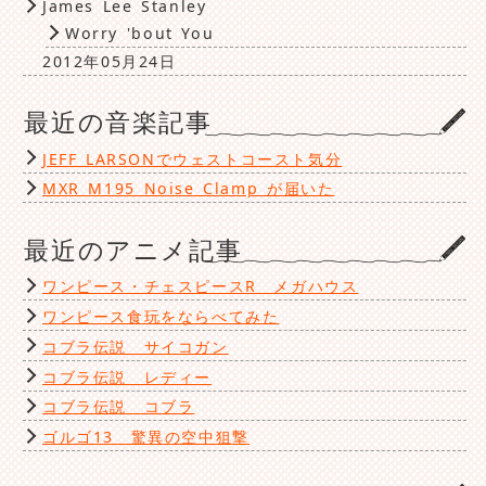
James Lee Stanley
Worry 'bout You
2012年05月24日
最近の音楽記事
JEFF LARSONでウェストコースト気分
MXR M195 Noise Clamp が届いた
最近のアニメ記事
ワンピース・チェスピースR メガハウス
ワンピース食玩をならべてみた
コブラ伝説 サイコガン
コブラ伝説 レディー
コブラ伝説 コブラ
ゴルゴ13 驚異の空中狙撃