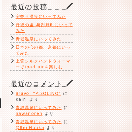
ゴ
最近の投稿
リ
ー
宇奈月温泉にいってみた
丹後の里 与謝野町にいって
みた
青堀温泉にいってみた
日本の心の都、京都にいっ
てみた
上質シルクハンドウォーマ
ーでipad airを楽しむ
最近のコメント
Bravo! “PISOLINO”
に
Kairi
より
青堀温泉にいってみた
に
nawanoren
より
青堀温泉にいってみた
に
@RenHuuka
より