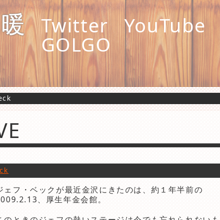
縄暖
Twitter
YouTube
GOLGO
eck
IVE
eck
ジェフ・ベックが最近金沢にきたのは、約１年半前の
2009.2.13、厚生年金会館。
このときのジェフの熱いステージは今でも忘れられない