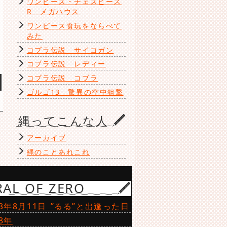
ワンピース・チェスピース
R メガハウス
ワンピース食玩をならべて
みた
コブラ伝説 サイコガン
コブラ伝説 レディー
コブラ伝説 コブラ
ゴルゴ13 驚異の空中狙撃
縄ってこんな人
アーカイブ
縄のことあれこれ
RAL OF ZERO
23年8月11日 ”るる”と出逢った日
18年