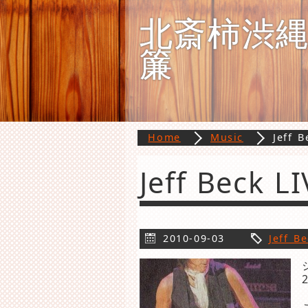
北斎柿渋
簾
Home
Music
Jeff B
Jeff Beck L
2010-09-03
Jeff B