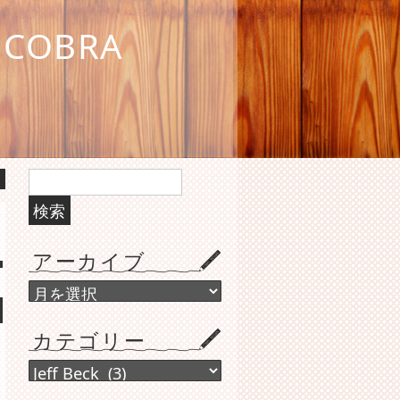
COBRA
検
索:
アーカイブ
ア
ー
カ
カテゴリー
イ
ブ
カ
テ
も