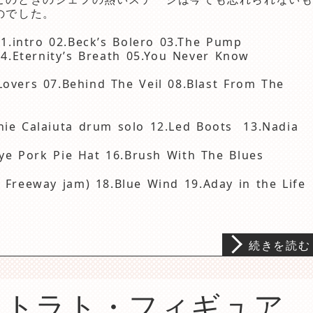
のでした。
01.intro 02.Beck’s Bolero 03.The Pump
04.Eternity’s Breath 05.You Never Know
overs 07.Behind The Veil 08.Blast From The
nnie Calaiuta drum solo 12.Led Boots 13.Nadia
ye Pork Pie Hat 16.Brush With The Blues
. Freeway jam) 18.Blue Wind 19.Aday in the Life
続きを読む
CKストラト・フィギュア