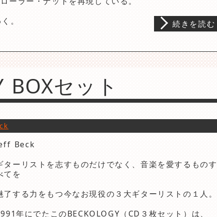
いるローラー・ナットを再現している。
わく。
続きを読む
Y BOXセット
eck
eff Beck
ギターリストを志すものだけでなく、音楽を愛するもの
べてを
魅了する力をもつ今なお現役の３大ギターリストの１人
1991
年にでたこの
BECKOLOGY
（
CD
３枚セット）は、