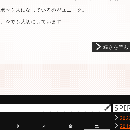
の
ボックスになっているのがユニーク。
の、今でも大切にしています。
続きを読む
SPI
20
水
木
金
土
20