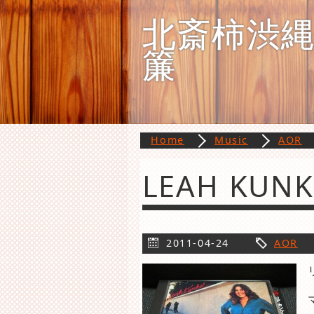
北斎柿渋
簾
Home
Music
AOR
LEAH KU
2011-04-24
AOR