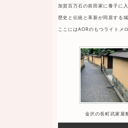
加賀百万石の前田家に養子に
歴史と伝統と革新が同居する
ここにはAORのもつライトメ
金沢の長町武家屋