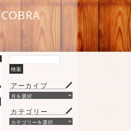
COBRA
検
索:
アーカイブ
ア
ー
カ
カテゴリー
イ
ブ
カ
テ