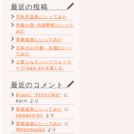
ゴ
最近の投稿
リ
ー
宇奈月温泉にいってみた
丹後の里 与謝野町にいって
みた
青堀温泉にいってみた
日本の心の都、京都にいっ
てみた
上質シルクハンドウォーマ
ーでipad airを楽しむ
最近のコメント
Bravo! “PISOLINO”
に
Kairi
より
青堀温泉にいってみた
に
nawanoren
より
青堀温泉にいってみた
に
@RenHuuka
より