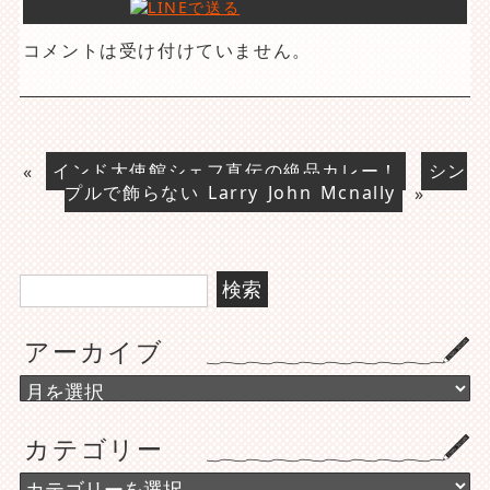
コメントは受け付けていません。
«
インド大使館シェフ直伝の絶品カレー！
シン
プルで飾らない Larry John Mcnally
»
検
索:
アーカイブ
ア
ー
カ
カテゴリー
イ
ブ
カ