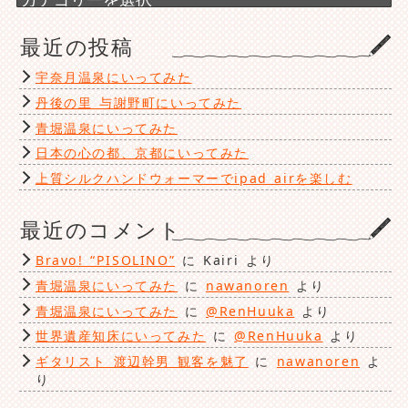
テ
ゴ
最近の投稿
リ
ー
宇奈月温泉にいってみた
丹後の里 与謝野町にいってみた
青堀温泉にいってみた
日本の心の都、京都にいってみた
上質シルクハンドウォーマーでipad airを楽しむ
最近のコメント
Bravo! “PISOLINO”
に
Kairi
より
青堀温泉にいってみた
に
nawanoren
より
青堀温泉にいってみた
に
@RenHuuka
より
世界遺産知床にいってみた
に
@RenHuuka
より
ギタリスト 渡辺幹男 観客を魅了
に
nawanoren
よ
り