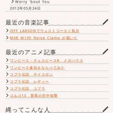
Worry 'bout You
2012年05月24日
最近の音楽記事
JEFF LARSONでウェストコースト気分
MXR M195 Noise Clamp が届いた
最近のアニメ記事
ワンピース・チェスピースR メガハウス
ワンピース食玩をならべてみた
コブラ伝説 サイコガン
コブラ伝説 レディー
コブラ伝説 コブラ
ゴルゴ13 驚異の空中狙撃
縄ってこんな人