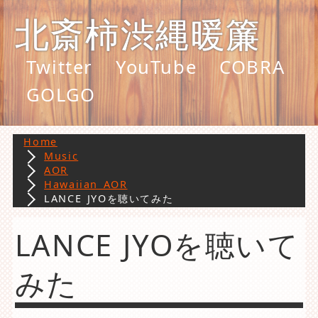
北斎柿渋縄暖簾
Twitter
YouTube
COBRA
GOLGO
Home
Music
AOR
Hawaiian AOR
LANCE JYOを聴いてみた
LANCE JYOを聴いて
みた