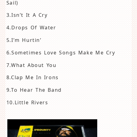
Sail)
3.Isn’t It A Cry
4.Drops Of Water
5.I’m Hurtin’
6.Sometimes Love Songs Make Me Cry
7.What About You
8.Clap Me In Irons
9.To Hear The Band
10.Little Rivers