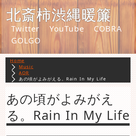
北斎柿渋縄暖簾
Twitter
YouTube
COBRA
GOLGO
Home
Music
AOR
あの頃がよみがえる。Rain In My Life
あの頃がよみがえ
る。Rain In My Life