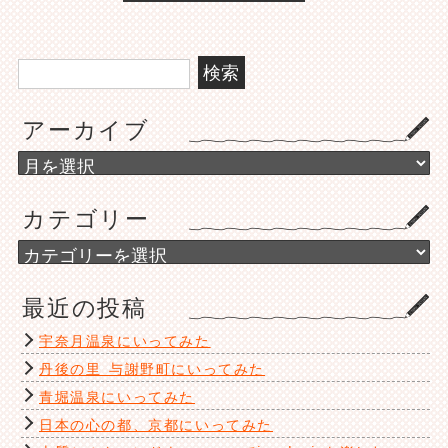
検
索:
アーカイブ
ア
ー
カ
カテゴリー
イ
ブ
カ
テ
ゴ
最近の投稿
リ
ー
宇奈月温泉にいってみた
丹後の里 与謝野町にいってみた
青堀温泉にいってみた
日本の心の都、京都にいってみた