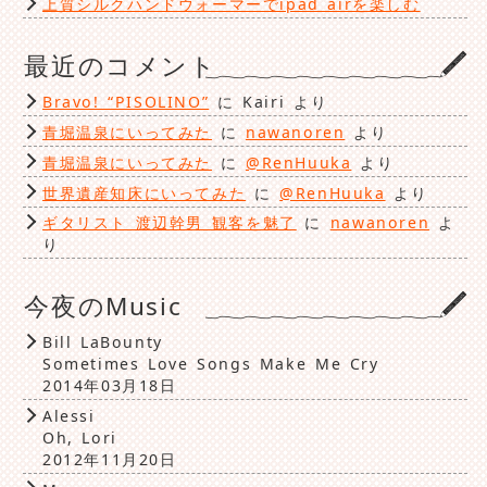
上質シルクハンドウォーマーでipad airを楽しむ
最近のコメント
Bravo! “PISOLINO”
に
Kairi
より
青堀温泉にいってみた
に
nawanoren
より
青堀温泉にいってみた
に
@RenHuuka
より
世界遺産知床にいってみた
に
@RenHuuka
より
ギタリスト 渡辺幹男 観客を魅了
に
nawanoren
よ
り
今夜のMusic
Bill LaBounty
Sometimes Love Songs Make Me Cry
2014年03月18日
Alessi
Oh, Lori
2012年11月20日