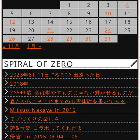
1
2
3
4
5
6
7
8
9
10
11
12
13
14
15
16
17
18
19
20
21
22
23
24
25
26
27
28
29
30
31
« 11月
1月 »
SPIRAL OF ZERO
2023年8月11日 ”るる”と出逢った日
2018年
2^5+1歳 命は燃やすものじゃない輝かせるものだ
春だからこそこれまでの心霊体験を書いてみる
Mitsuo Nakaya in 2015
モノづくりの楽しさ
詩&音楽 コラボしてくれたよ！
帰省 on 2015-09-04 – 08