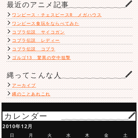
最近のアニメ記事
ワンピース・チェスピースR メガハウス
ワンピース食玩をならべてみた
コブラ伝説 サイコガン
コブラ伝説 レディー
コブラ伝説 コブラ
ゴルゴ13 驚異の空中狙撃
縄ってこんな人
アーカイブ
縄のことあれこれ
カレンダー
2010年12月
日
月
火
水
木
金
土