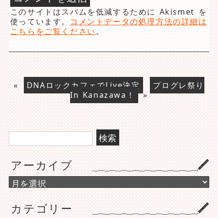
このサイトはスパムを低減するために Akismet を
使っています。
コメントデータの処理方法の詳細は
こちらをご覧ください
。
«
DNAロックカフェでLive決定
プログレ祭り
In Kanazawa！
»
検
索:
アーカイブ
ア
ー
カ
カテゴリー
イ