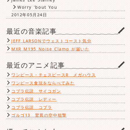
Worry 'bout You
2012年05月24日
最近の音楽記事
JEFF LARSONでウェストコースト気分
MXR M195 Noise Clamp が届いた
最近のアニメ記事
ワンピース・チェスピースR メガハウス
ワンピース食玩をならべてみた
コブラ伝説 サイコガン
コブラ伝説 レディー
コブラ伝説 コブラ
ゴルゴ13 驚異の空中狙撃