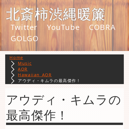
北斎柿渋縄暖簾
Twitter
YouTube
COBRA
GOLGO
Home
Music
AOR
Hawaiian AOR
アウディ・キムラの最高傑作！
アウディ・キムラの
最高傑作！