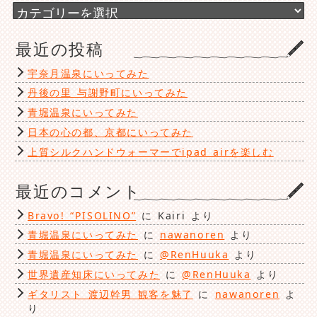
ブ
カ
テ
ゴ
最近の投稿
リ
ー
宇奈月温泉にいってみた
丹後の里 与謝野町にいってみた
青堀温泉にいってみた
日本の心の都、京都にいってみた
上質シルクハンドウォーマーでipad airを楽しむ
最近のコメント
Bravo! “PISOLINO”
に
Kairi
より
青堀温泉にいってみた
に
nawanoren
より
青堀温泉にいってみた
に
@RenHuuka
より
世界遺産知床にいってみた
に
@RenHuuka
より
ギタリスト 渡辺幹男 観客を魅了
に
nawanoren
よ
り