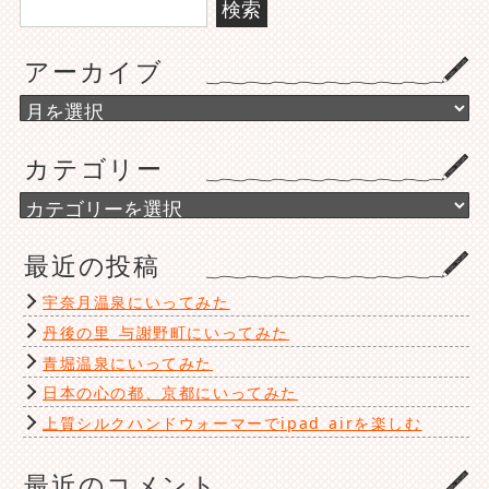
索:
アーカイブ
ア
ー
カ
カテゴリー
イ
ブ
カ
テ
ゴ
最近の投稿
リ
ー
宇奈月温泉にいってみた
丹後の里 与謝野町にいってみた
青堀温泉にいってみた
日本の心の都、京都にいってみた
上質シルクハンドウォーマーでipad airを楽しむ
最近のコメント