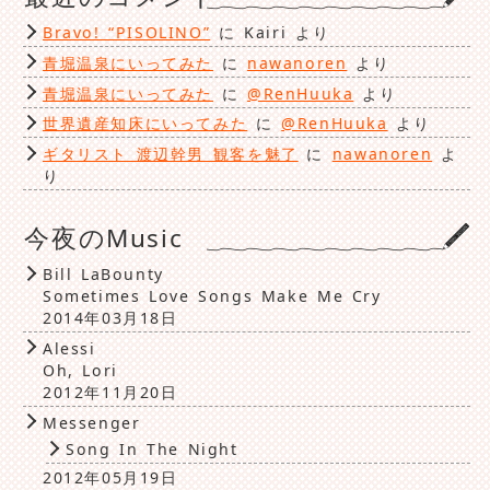
Bravo! “PISOLINO”
に
Kairi
より
青堀温泉にいってみた
に
nawanoren
より
青堀温泉にいってみた
に
@RenHuuka
より
世界遺産知床にいってみた
に
@RenHuuka
より
ギタリスト 渡辺幹男 観客を魅了
に
nawanoren
よ
り
今夜のMusic
Bill LaBounty
Sometimes Love Songs Make Me Cry
2014年03月18日
Alessi
Oh, Lori
2012年11月20日
Messenger
Song In The Night
2012年05月19日