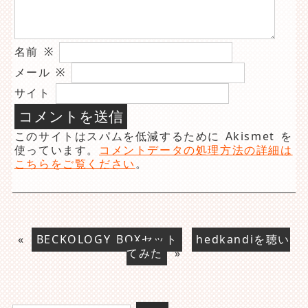
名前
※
メール
※
サイト
このサイトはスパムを低減するために Akismet を
使っています。
コメントデータの処理方法の詳細は
こちらをご覧ください
。
«
BECKOLOGY BOXセット
hedkandiを聴い
てみた
»
検