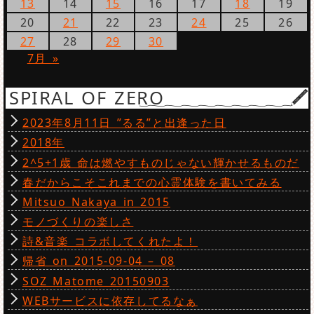
13
14
15
16
17
18
19
20
21
22
23
24
25
26
27
28
29
30
7月 »
SPIRAL OF ZERO
2023年8月11日 ”るる”と出逢った日
2018年
2^5+1歳 命は燃やすものじゃない輝かせるものだ
春だからこそこれまでの心霊体験を書いてみる
Mitsuo Nakaya in 2015
モノづくりの楽しさ
詩&音楽 コラボしてくれたよ！
帰省 on 2015-09-04 – 08
SOZ Matome 20150903
WEBサービスに依存してるなぁ