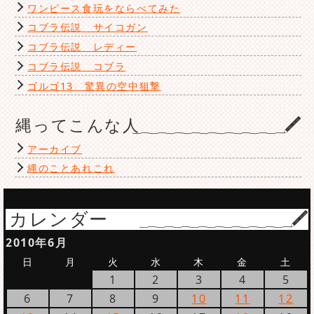
ワンピース食玩をならべてみた
コブラ伝説 サイコガン
コブラ伝説 レディー
コブラ伝説 コブラ
ゴルゴ13 驚異の空中狙撃
縄ってこんな人
アーカイブ
縄のことあれこれ
カレンダー
2010年6月
日
月
火
水
木
金
土
1
2
3
4
5
6
7
8
9
10
11
12