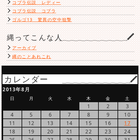
コブラ伝説 レディー
コブラ伝説 コブラ
ゴルゴ13 驚異の空中狙撃
縄ってこんな人
アーカイブ
縄のことあれこれ
カレンダー
2013年8月
日
月
火
水
木
金
土
1
2
3
4
5
6
7
8
9
10
11
12
13
14
15
16
17
18
19
20
21
22
23
24
25
26
27
28
29
30
31