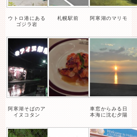
ウトロ港にある
札幌駅前
阿寒湖のマリモ
ゴジラ岩
阿寒湖そばのア
車窓からみる日
イヌコタン
本海に沈む夕陽