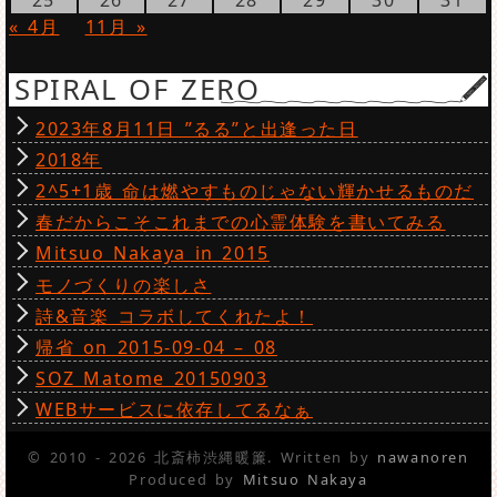
« 4月
11月 »
SPIRAL OF ZERO
2023年8月11日 ”るる”と出逢った日
2018年
2^5+1歳 命は燃やすものじゃない輝かせるものだ
春だからこそこれまでの心霊体験を書いてみる
Mitsuo Nakaya in 2015
モノづくりの楽しさ
詩&音楽 コラボしてくれたよ！
帰省 on 2015-09-04 – 08
SOZ Matome 20150903
WEBサービスに依存してるなぁ
© 2010 - 2026 北斎柿渋縄暖簾. Written by
nawanoren
Produced by
Mitsuo Nakaya