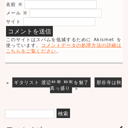
名前
※
メール
※
サイト
このサイトはスパムを低減するために Akismet を
使っています。
コメントデータの処理方法の詳細は
こちらをご覧ください
。
«
ギタリスト 渡辺幹男 観客を魅了
那谷寺は秋
真っ盛り
»
検
索: