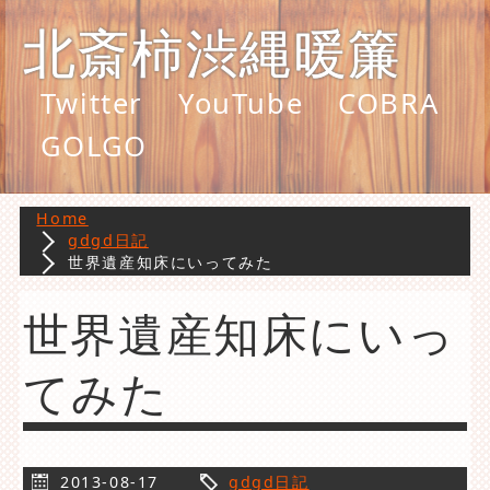
北斎柿渋縄暖簾
Twitter
YouTube
COBRA
GOLGO
Home
gdgd日記
世界遺産知床にいってみた
世界遺産知床にいっ
てみた
2013-08-17
gdgd日記