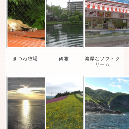
きつね牧場
鶴雅
濃厚なソフトク
リーム