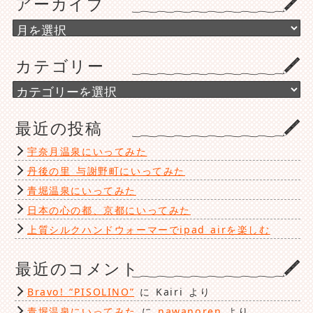
アーカイブ
ア
ー
カ
カテゴリー
イ
ブ
カ
テ
ゴ
最近の投稿
リ
ー
宇奈月温泉にいってみた
丹後の里 与謝野町にいってみた
青堀温泉にいってみた
日本の心の都、京都にいってみた
上質シルクハンドウォーマーでipad airを楽しむ
最近のコメント
Bravo! “PISOLINO”
に
Kairi
より
青堀温泉にいってみた
に
nawanoren
より