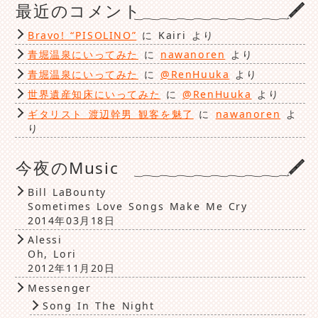
最近のコメント
Bravo! “PISOLINO”
に
Kairi
より
青堀温泉にいってみた
に
nawanoren
より
青堀温泉にいってみた
に
@RenHuuka
より
世界遺産知床にいってみた
に
@RenHuuka
より
ギタリスト 渡辺幹男 観客を魅了
に
nawanoren
よ
り
今夜のMusic
Bill LaBounty
Sometimes Love Songs Make Me Cry
2014年03月18日
Alessi
Oh, Lori
2012年11月20日
Messenger
Song In The Night