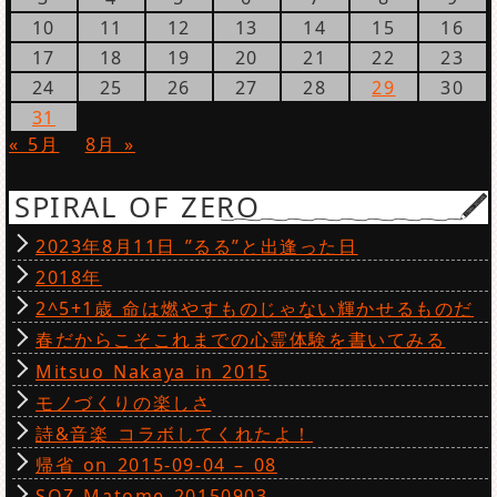
10
11
12
13
14
15
16
17
18
19
20
21
22
23
24
25
26
27
28
29
30
31
« 5月
8月 »
SPIRAL OF ZERO
2023年8月11日 ”るる”と出逢った日
2018年
2^5+1歳 命は燃やすものじゃない輝かせるものだ
春だからこそこれまでの心霊体験を書いてみる
Mitsuo Nakaya in 2015
モノづくりの楽しさ
詩&音楽 コラボしてくれたよ！
帰省 on 2015-09-04 – 08
SOZ Matome 20150903