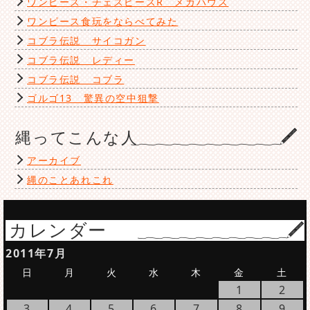
ワンピース・チェスピースR メガハウス
ワンピース食玩をならべてみた
コブラ伝説 サイコガン
コブラ伝説 レディー
コブラ伝説 コブラ
ゴルゴ13 驚異の空中狙撃
縄ってこんな人
アーカイブ
縄のことあれこれ
カレンダー
2011年7月
日
月
火
水
木
金
土
1
2
3
4
5
6
7
8
9