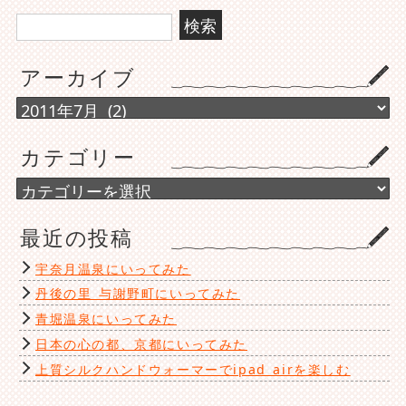
検
索:
アーカイブ
ア
ー
カ
カテゴリー
イ
ブ
カ
テ
ゴ
最近の投稿
リ
ー
宇奈月温泉にいってみた
丹後の里 与謝野町にいってみた
青堀温泉にいってみた
日本の心の都、京都にいってみた
上質シルクハンドウォーマーでipad airを楽しむ