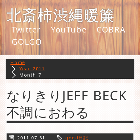
北斎柿渋縄暖簾
Twitter
YouTube
COBRA
GOLGO
Home
Year 2011
Month 7
なりきりJEFF BECK
不調におわる
2011-07-31
gdgd日記