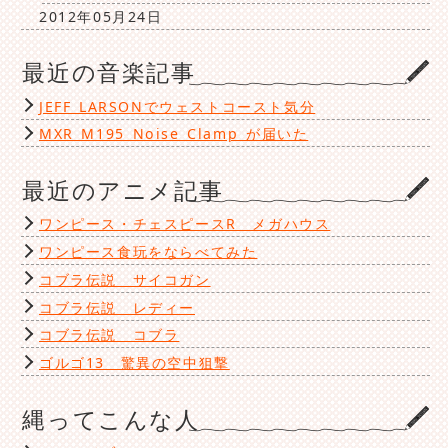
2012年05月24日
最近の音楽記事
JEFF LARSONでウェストコースト気分
MXR M195 Noise Clamp が届いた
最近のアニメ記事
ワンピース・チェスピースR メガハウス
ワンピース食玩をならべてみた
コブラ伝説 サイコガン
コブラ伝説 レディー
コブラ伝説 コブラ
ゴルゴ13 驚異の空中狙撃
縄ってこんな人