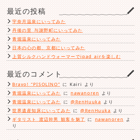
ゴ
最近の投稿
リ
ー
宇奈月温泉にいってみた
丹後の里 与謝野町にいってみた
青堀温泉にいってみた
日本の心の都、京都にいってみた
上質シルクハンドウォーマーでipad airを楽しむ
最近のコメント
Bravo! “PISOLINO”
に
Kairi
より
青堀温泉にいってみた
に
nawanoren
より
青堀温泉にいってみた
に
@RenHuuka
より
世界遺産知床にいってみた
に
@RenHuuka
より
ギタリスト 渡辺幹男 観客を魅了
に
nawanoren
よ
り