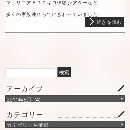
マ、リニア５００キロ体験シアターなど
多くの家族連れらでにぎわっていました。
続きを読む
検
索:
アーカイブ
ア
ー
カ
カテゴリー
イ
ブ
カ
テ