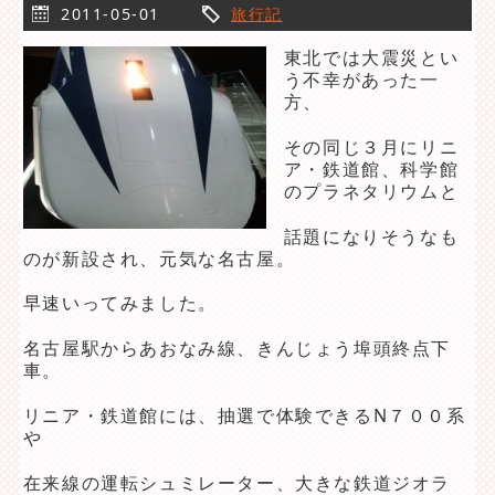
2011-05-01
旅行記
東北では大震災とい
う不幸があった一
方、
その同じ３月にリニ
ア・鉄道館、科学館
のプラネタリウムと
話題になりそうなも
のが新設され、元気な名古屋。
早速いってみました。
名古屋駅からあおなみ線、きんじょう埠頭終点下
車。
リニア・鉄道館には、抽選で体験できるN７００系
や
在来線の運転シュミレーター、大きな鉄道ジオラ