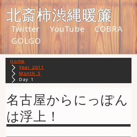
北斎柿渋縄暖簾
Twitter
YouTube
COBRA
GOLGO
Home
Year 2011
Month 5
Day 1
名古屋からにっぽん
は浮上！