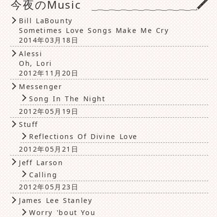
今夜のMusic
Bill LaBounty
Sometimes Love Songs Make Me Cry
2014年03月18日
Alessi
Oh, Lori
2012年11月20日
Messenger
Song In The Night
2012年05月19日
Stuff
Reflections Of Divine Love
2012年05月21日
Jeff Larson
Calling
2012年05月23日
James Lee Stanley
Worry 'bout You