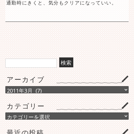
通勤時にきくと、気分もクリアになっていい。
検
索:
アーカイブ
ア
ー
カ
カテゴリー
イ
ブ
カ
テ
ゴ
最近の投稿
リ