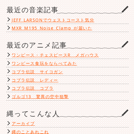
最近の音楽記事
JEFF LARSONでウェストコースト気分
MXR M195 Noise Clamp が届いた
最近のアニメ記事
ワンピース・チェスピースR メガハウス
ワンピース食玩をならべてみた
コブラ伝説 サイコガン
コブラ伝説 レディー
コブラ伝説 コブラ
ゴルゴ13 驚異の空中狙撃
縄ってこんな人
アーカイブ
縄のことあれこれ