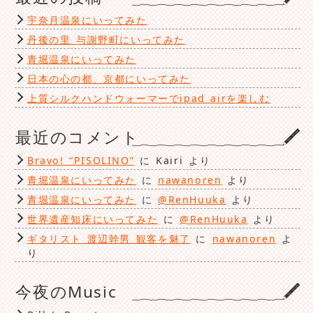
ー
宇奈月温泉にいってみた
丹後の里 与謝野町にいってみた
青堀温泉にいってみた
日本の心の都、京都にいってみた
上質シルクハンドウォーマーでipad airを楽しむ
最近のコメント
Bravo! “PISOLINO”
に
Kairi
より
青堀温泉にいってみた
に
nawanoren
より
青堀温泉にいってみた
に
@RenHuuka
より
世界遺産知床にいってみた
に
@RenHuuka
より
ギタリスト 渡辺幹男 観客を魅了
に
nawanoren
よ
り
今夜のMusic