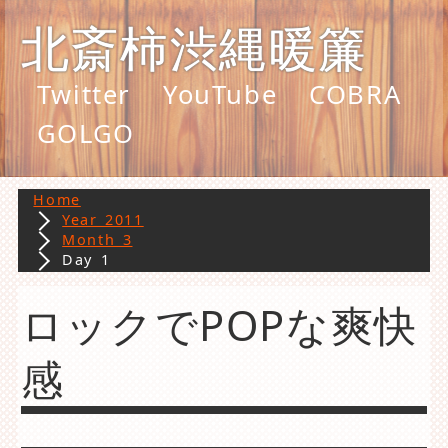
北斎柿渋縄暖簾
Twitter
YouTube
COBRA
GOLGO
Home
Year 2011
Month 3
Day 1
ロックでPOPな爽快
感