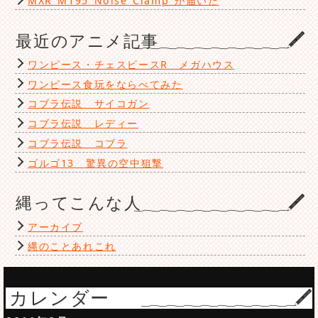
MXR M195 Noise Clamp が届いた
最近のアニメ記事
ワンピース・チェスピースR メガハウス
ワンピース食玩をならべてみた
コブラ伝説 サイコガン
コブラ伝説 レディー
コブラ伝説 コブラ
ゴルゴ13 驚異の空中狙撃
縄ってこんな人
アーカイブ
縄のことあれこれ
カレンダー