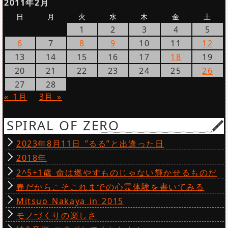
2011年2月
日
月
火
水
木
金
土
1
2
3
4
5
6
7
8
9
10
11
12
13
14
15
16
17
18
19
20
21
22
23
24
25
26
27
28
« 1月
3月 »
SPIRAL OF ZERO
2023年8月11日 ”るる”と出逢った日
2018年
2^5+1歳 命は燃やすものじゃない輝かせるものだ
春だからこそこれまでの心霊体験を書いてみる
Mitsuo Nakaya in 2015
モノづくりの楽しさ