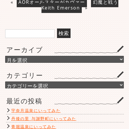
«
AORオールスターがカヴァー
幻魔と戦う
Keith Emerson
»
検
索:
アーカイブ
ア
ー
カ
カテゴリー
イ
ブ
カ
テ
ゴ
最近の投稿
リ
ー
宇奈月温泉にいってみた
丹後の里 与謝野町にいってみた
青堀温泉にいってみた