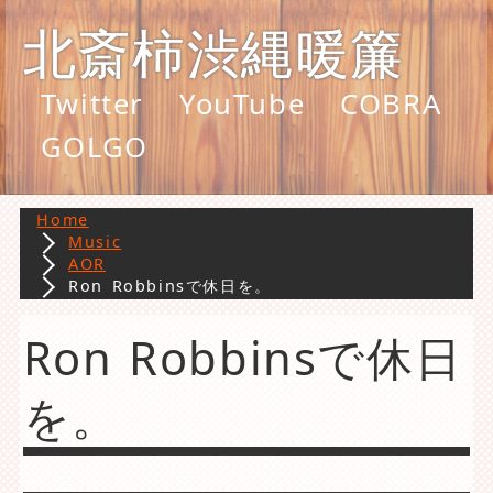
北斎柿渋縄暖簾
Twitter
YouTube
COBRA
GOLGO
Home
Music
AOR
Ron Robbinsで休日を。
Ron Robbinsで休日
を。