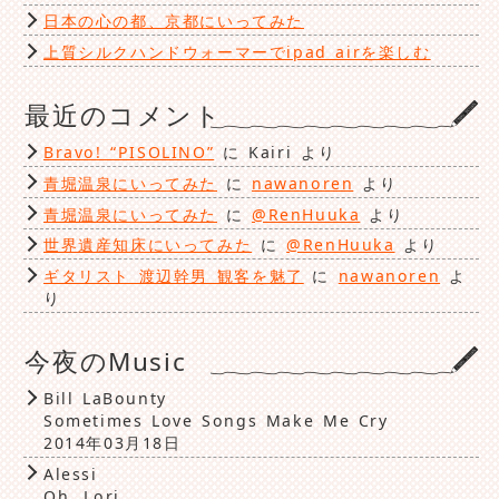
日本の心の都、京都にいってみた
上質シルクハンドウォーマーでipad airを楽しむ
最近のコメント
Bravo! “PISOLINO”
に
Kairi
より
青堀温泉にいってみた
に
nawanoren
より
青堀温泉にいってみた
に
@RenHuuka
より
世界遺産知床にいってみた
に
@RenHuuka
より
ギタリスト 渡辺幹男 観客を魅了
に
nawanoren
よ
り
今夜のMusic
Bill LaBounty
Sometimes Love Songs Make Me Cry
2014年03月18日
Alessi
Oh, Lori