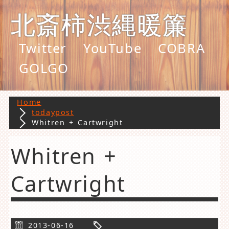
北斎柿渋縄暖簾
Twitter
YouTube
COBRA
GOLGO
Home
todaypost
Whitren + Cartwright
Whitren +
Cartwright
2013-06-16