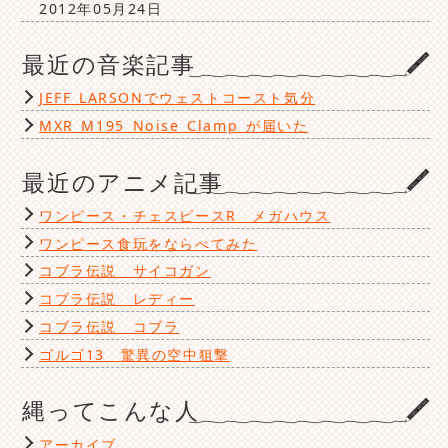
2012年05月24日
最近の音楽記事
JEFF LARSONでウェストコースト気分
MXR M195 Noise Clamp が届いた
最近のアニメ記事
ワンピース・チェスピースR メガハウス
ワンピース食玩をならべてみた
コブラ伝説 サイコガン
コブラ伝説 レディー
コブラ伝説 コブラ
ゴルゴ13 驚異の空中狙撃
縄ってこんな人
アーカイブ