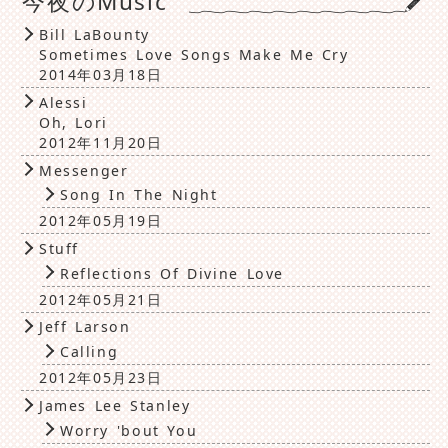
今夜のMusic
Bill LaBounty
Sometimes Love Songs Make Me Cry
2014年03月18日
Alessi
Oh, Lori
2012年11月20日
Messenger
Song In The Night
2012年05月19日
Stuff
Reflections Of Divine Love
2012年05月21日
Jeff Larson
Calling
2012年05月23日
James Lee Stanley
Worry 'bout You