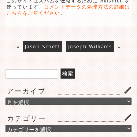
このサイトはスパムを低減するために Akismet を
使っています。
コメントデータの処理方法の詳細は
こちらをご覧ください
。
«
Jason Scheff
Joseph Williams
»
検
索:
アーカイブ
ア
ー
カ
カテゴリー
イ
ブ
カ
テ