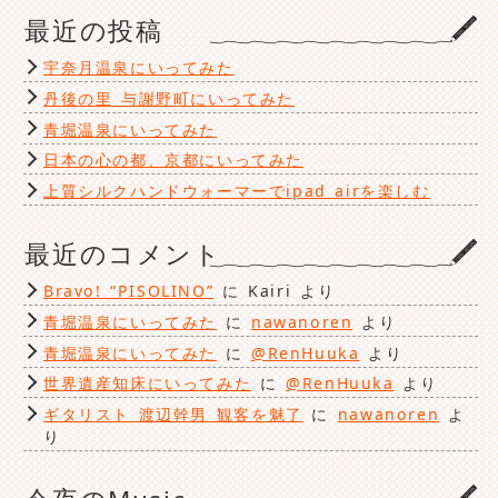
ゴ
最近の投稿
リ
ー
宇奈月温泉にいってみた
丹後の里 与謝野町にいってみた
青堀温泉にいってみた
日本の心の都、京都にいってみた
上質シルクハンドウォーマーでipad airを楽しむ
最近のコメント
Bravo! “PISOLINO”
に
Kairi
より
青堀温泉にいってみた
に
nawanoren
より
青堀温泉にいってみた
に
@RenHuuka
より
世界遺産知床にいってみた
に
@RenHuuka
より
ギタリスト 渡辺幹男 観客を魅了
に
nawanoren
よ
り