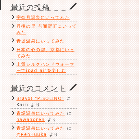
ゴ
最近の投稿
リ
ー
宇奈月温泉にいってみた
丹後の里 与謝野町にいって
みた
青堀温泉にいってみた
日本の心の都、京都にいっ
てみた
上質シルクハンドウォーマ
ーでipad airを楽しむ
最近のコメント
Bravo! “PISOLINO”
に
Kairi
より
青堀温泉にいってみた
に
nawanoren
より
青堀温泉にいってみた
に
@RenHuuka
より