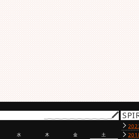
SPI
20
水
木
金
土
20