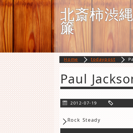
北斎柿渋
簾
Home
todaypost
P
Paul Jackson
2012-07-19
Rock Steady