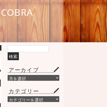
COBRA
検
索:
アーカイブ
ア
ー
カ
カテゴリー
イ
ブ
カ
テ