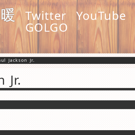
縄暖
Twitter
YouTube
GOLGO
aul Jackson Jr.
 Jr.