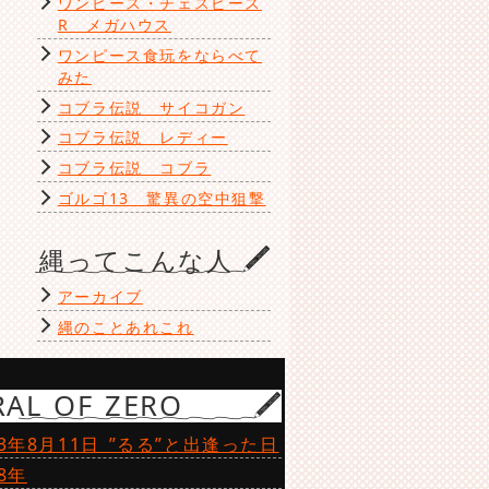
ワンピース・チェスピース
R メガハウス
ワンピース食玩をならべて
みた
コブラ伝説 サイコガン
コブラ伝説 レディー
コブラ伝説 コブラ
ゴルゴ13 驚異の空中狙撃
縄ってこんな人
アーカイブ
縄のことあれこれ
RAL OF ZERO
23年8月11日 ”るる”と出逢った日
18年