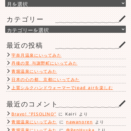
ア
ー
カ
カテゴリー
イ
ブ
カ
テ
ゴ
最近の投稿
リ
ー
宇奈月温泉にいってみた
丹後の里 与謝野町にいってみた
青堀温泉にいってみた
日本の心の都、京都にいってみた
上質シルクハンドウォーマーでipad airを楽しむ
最近のコメント
Bravo! “PISOLINO”
に
Kairi
より
青堀温泉にいってみた
に
nawanoren
より
青堀温泉にいってみた
に
@RenHuuka
より