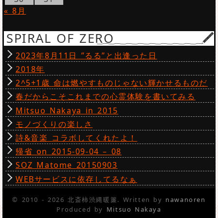
« 8月
SPIRAL OF ZERO
2023年8月11日 ”るる”と出逢った日
2018年
2^5+1歳 命は燃やすものじゃない輝かせるものだ
春だからこそこれまでの心霊体験を書いてみる
Mitsuo Nakaya in 2015
モノづくりの楽しさ
詩&音楽 コラボしてくれたよ！
帰省 on 2015-09-04 – 08
SOZ Matome 20150903
WEBサービスに依存してるなぁ
© 2010 - 2026 北斎柿渋縄暖簾. Written by
nawanoren
Produced by
Mitsuo Nakaya