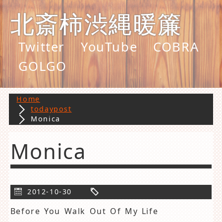
北斎柿渋縄暖簾
Twitter
YouTube
COBRA
GOLGO
Home
todaypost
Monica
Monica
2012-10-30
Before You Walk Out Of My Life