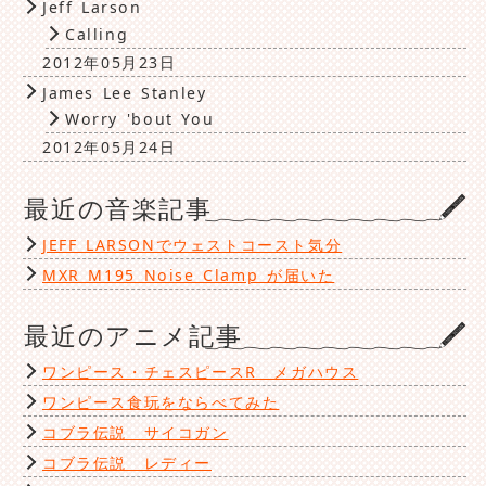
Jeff Larson
Calling
2012年05月23日
James Lee Stanley
Worry 'bout You
2012年05月24日
最近の音楽記事
JEFF LARSONでウェストコースト気分
MXR M195 Noise Clamp が届いた
最近のアニメ記事
ワンピース・チェスピースR メガハウス
ワンピース食玩をならべてみた
コブラ伝説 サイコガン
コブラ伝説 レディー