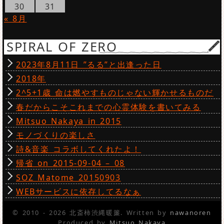
30
31
« 8月
SPIRAL OF ZERO
2023年8月11日 ”るる”と出逢った日
2018年
2^5+1歳 命は燃やすものじゃない輝かせるものだ
春だからこそこれまでの心霊体験を書いてみる
Mitsuo Nakaya in 2015
モノづくりの楽しさ
詩&音楽 コラボしてくれたよ！
帰省 on 2015-09-04 – 08
SOZ Matome 20150903
WEBサービスに依存してるなぁ
© 2010 - 2026 北斎柿渋縄暖簾. Written by
nawanoren
Produced by
Mitsuo Nakaya