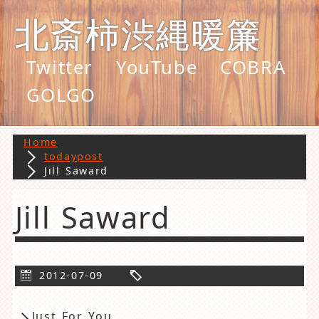
北斎柿渋縄暖簾
Twitter
YouTube
COBRA
GOLGO
Home
todaypost
Jill Saward
Jill Saward
2012-07-09
Just For You