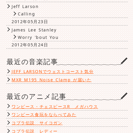
Jeff Larson
Calling
2012年05月23日
James Lee Stanley
Worry 'bout You
2012年05月24日
最近の音楽記事
JEFF LARSONでウェストコースト気分
MXR M195 Noise Clamp が届いた
最近のアニメ記事
ワンピース・チェスピースR メガハウス
ワンピース食玩をならべてみた
コブラ伝説 サイコガン
コブラ伝説 レディー