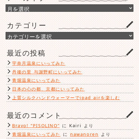
ア
ー
カ
カテゴリー
イ
ブ
カ
テ
ゴ
最近の投稿
リ
ー
宇奈月温泉にいってみた
丹後の里 与謝野町にいってみた
青堀温泉にいってみた
日本の心の都、京都にいってみた
上質シルクハンドウォーマーでipad airを楽しむ
最近のコメント
Bravo! “PISOLINO”
に
Kairi
より
青堀温泉にいってみた
に
nawanoren
より