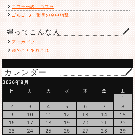
コブラ伝説 コブラ
ゴルゴ13 驚異の空中狙撃
縄ってこんな人
アーカイブ
縄のことあれこれ
カレンダー
2026年8月
日
月
火
水
木
金
土
1
2
3
4
5
6
7
8
9
10
11
12
13
14
15
16
17
18
19
20
21
22
23
24
25
26
27
28
29