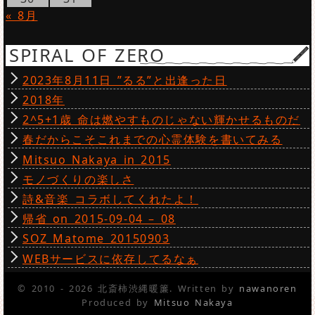
« 8月
SPIRAL OF ZERO
2023年8月11日 ”るる”と出逢った日
2018年
2^5+1歳 命は燃やすものじゃない輝かせるものだ
春だからこそこれまでの心霊体験を書いてみる
Mitsuo Nakaya in 2015
モノづくりの楽しさ
詩&音楽 コラボしてくれたよ！
帰省 on 2015-09-04 – 08
SOZ Matome 20150903
WEBサービスに依存してるなぁ
© 2010 - 2026 北斎柿渋縄暖簾. Written by
nawanoren
Produced by
Mitsuo Nakaya