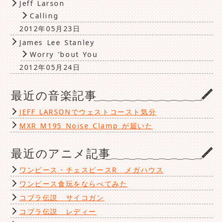
Jeff Larson
Calling
2012年05月23日
James Lee Stanley
Worry 'bout You
2012年05月24日
最近の音楽記事
JEFF LARSONでウェストコースト気分
MXR M195 Noise Clamp が届いた
最近のアニメ記事
ワンピース・チェスピースR メガハウス
ワンピース食玩をならべてみた
コブラ伝説 サイコガン
コブラ伝説 レディー