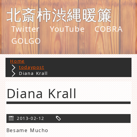
北斎柿渋縄暖簾
Twitter
YouTube
COBRA
GOLGO
Home
todaypost
Diana Krall
Diana Krall
2013-02-12
Besame Mucho