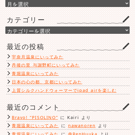
ア
ー
カ
カテゴリー
イ
ブ
カ
テ
ゴ
最近の投稿
リ
ー
宇奈月温泉にいってみた
丹後の里 与謝野町にいってみた
青堀温泉にいってみた
日本の心の都、京都にいってみた
上質シルクハンドウォーマーでipad airを楽しむ
最近のコメント
Bravo! “PISOLINO”
に
Kairi
より
青堀温泉にいってみた
に
nawanoren
より
青堀温泉にいってみた
に
@RenHuuka
より