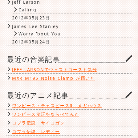
Jeff Larson
Calling
2012年05月23日
James Lee Stanley
Worry 'bout You
2012年05月24日
最近の音楽記事
JEFF LARSONでウェストコースト気分
MXR M195 Noise Clamp が届いた
最近のアニメ記事
ワンピース・チェスピースR メガハウス
ワンピース食玩をならべてみた
コブラ伝説 サイコガン
コブラ伝説 レディー