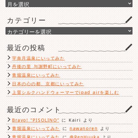
ア
ー
カ
カテゴリー
イ
ブ
カ
テ
ゴ
最近の投稿
リ
ー
宇奈月温泉にいってみた
丹後の里 与謝野町にいってみた
青堀温泉にいってみた
日本の心の都、京都にいってみた
上質シルクハンドウォーマーでipad airを楽しむ
最近のコメント
Bravo! “PISOLINO”
に
Kairi
より
青堀温泉にいってみた
に
nawanoren
より
青堀温泉にいってみた
に
@RenHuuka
より