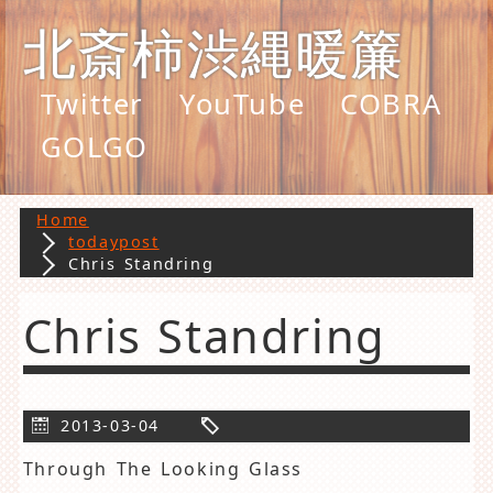
北斎柿渋縄暖簾
Twitter
YouTube
COBRA
GOLGO
Home
todaypost
Chris Standring
Chris Standring
2013-03-04
Through The Looking Glass