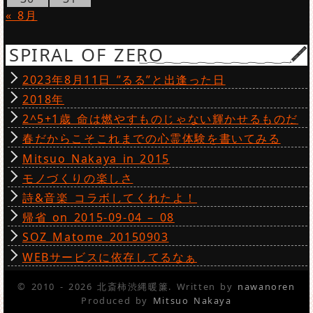
« 8月
SPIRAL OF ZERO
2023年8月11日 ”るる”と出逢った日
2018年
2^5+1歳 命は燃やすものじゃない輝かせるものだ
春だからこそこれまでの心霊体験を書いてみる
Mitsuo Nakaya in 2015
モノづくりの楽しさ
詩&音楽 コラボしてくれたよ！
帰省 on 2015-09-04 – 08
SOZ Matome 20150903
WEBサービスに依存してるなぁ
© 2010 - 2026 北斎柿渋縄暖簾. Written by
nawanoren
Produced by
Mitsuo Nakaya