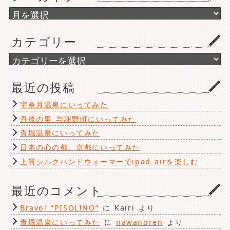
ア
ー
カ
カテゴリー
イ
ブ
カ
テ
ゴ
最近の投稿
リ
ー
宇奈月温泉にいってみた
丹後の里 与謝野町にいってみた
青堀温泉にいってみた
日本の心の都、京都にいってみた
上質シルクハンドウォーマーでipad airを楽しむ
最近のコメント
Bravo! “PISOLINO”
に
Kairi
より
青堀温泉にいってみた
に
nawanoren
より