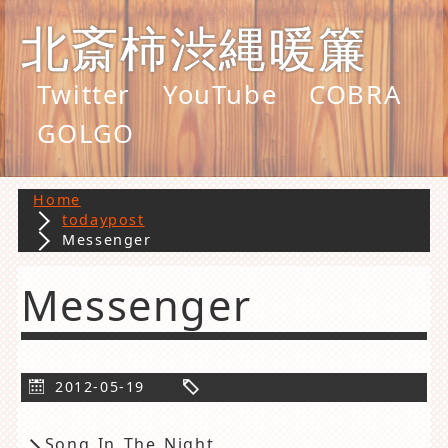
北斎柿渋縄暖簾
Twitter
YouTube
COBRA
GOLGO
Home
todaypost
Messenger
Messenger
2012-05-19
Song In The Night