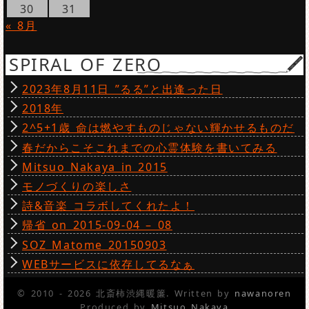
30
31
« 8月
SPIRAL OF ZERO
2023年8月11日 ”るる”と出逢った日
2018年
2^5+1歳 命は燃やすものじゃない輝かせるものだ
春だからこそこれまでの心霊体験を書いてみる
Mitsuo Nakaya in 2015
モノづくりの楽しさ
詩&音楽 コラボしてくれたよ！
帰省 on 2015-09-04 – 08
SOZ Matome 20150903
WEBサービスに依存してるなぁ
© 2010 - 2026 北斎柿渋縄暖簾. Written by
nawanoren
Produced by
Mitsuo Nakaya