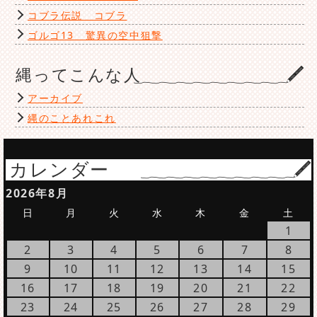
コブラ伝説 コブラ
ゴルゴ13 驚異の空中狙撃
縄ってこんな人
アーカイブ
縄のことあれこれ
カレンダー
2026年8月
日
月
火
水
木
金
土
1
2
3
4
5
6
7
8
9
10
11
12
13
14
15
16
17
18
19
20
21
22
23
24
25
26
27
28
29