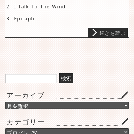
2 I Talk To The Wind
3 Epitaph
続きを読む
検
索:
アーカイブ
ア
ー
カ
カテゴリー
イ
ブ
カ