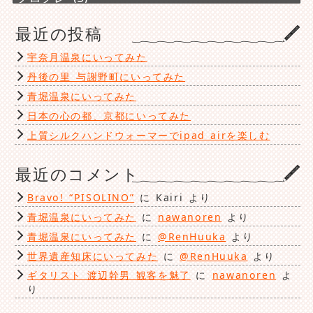
テ
ゴ
最近の投稿
リ
ー
宇奈月温泉にいってみた
丹後の里 与謝野町にいってみた
青堀温泉にいってみた
日本の心の都、京都にいってみた
上質シルクハンドウォーマーでipad airを楽しむ
最近のコメント
Bravo! “PISOLINO”
に
Kairi
より
青堀温泉にいってみた
に
nawanoren
より
青堀温泉にいってみた
に
@RenHuuka
より
世界遺産知床にいってみた
に
@RenHuuka
より
ギタリスト 渡辺幹男 観客を魅了
に
nawanoren
よ
り