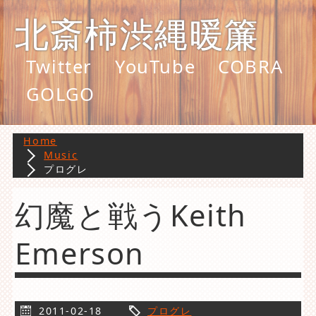
北斎柿渋縄暖簾
Twitter
YouTube
COBRA
GOLGO
Home
Music
プログレ
幻魔と戦うKeith
Emerson
2011-02-18
プログレ