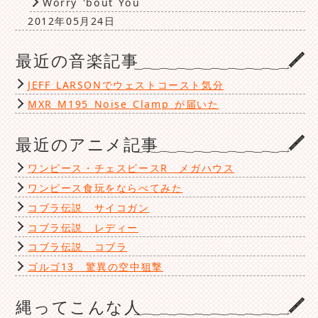
Worry 'bout You
2012年05月24日
最近の音楽記事
JEFF LARSONでウェストコースト気分
MXR M195 Noise Clamp が届いた
最近のアニメ記事
ワンピース・チェスピースR メガハウス
ワンピース食玩をならべてみた
コブラ伝説 サイコガン
コブラ伝説 レディー
コブラ伝説 コブラ
ゴルゴ13 驚異の空中狙撃
縄ってこんな人