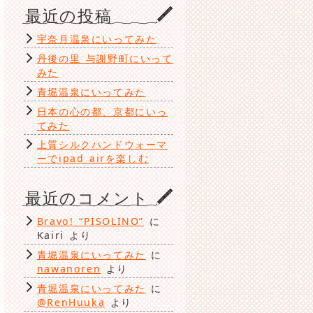
ゴ
最近の投稿
リ
ー
宇奈月温泉にいってみた
丹後の里 与謝野町にいって
みた
青堀温泉にいってみた
日本の心の都、京都にいっ
てみた
上質シルクハンドウォーマ
ーでipad airを楽しむ
最近のコメント
Bravo! “PISOLINO”
に
Kairi
より
青堀温泉にいってみた
に
nawanoren
より
青堀温泉にいってみた
に
@RenHuuka
より