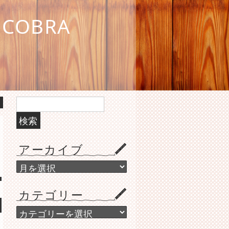
COBRA
検
索:
アーカイブ
ア
ー
カ
カテゴリー
イ
ブ
カ
テ