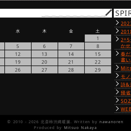
SPI
20
水
木
金
土
20
1
2^
か
5
6
7
8
春
12
13
14
15
書
19
20
21
22
Mit
26
27
28
29
モ
詩&
帰省 
SOZ
WE
© 2010 - 2026 北斎柿渋縄暖簾. Written by
nawanoren
Produced by
Mitsuo Nakaya