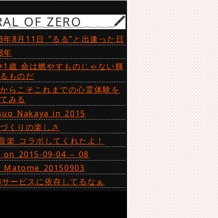
RAL OF ZERO
23年8月11日 ”るる”と出逢った日
18年
5+1歳 命は燃やすものじゃない輝
せるものだ
だからこそこれまでの心霊体験を
いてみる
suo Nakaya in 2015
ノづくりの楽しさ
音楽 コラボしてくれたよ！
on 2015-09-04 – 08
 Matome 20150903
Bサービスに依存してるなぁ