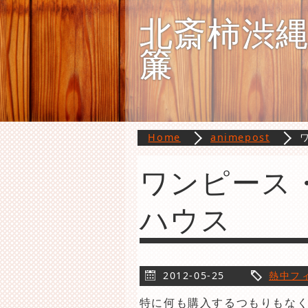
北斎柿渋
簾
Home
animepost
ワンピース
ハウス
2012-05-25
熱中フ
特に何も購入するつもりもな