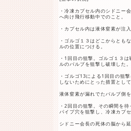
・冷凍カプセル内のシドニー
へ向け飛行移動中でのこと。
・カプセル内は液体窒素が注入
・ゴルゴ１３はどこからとも
ルの位置につける。
・
1回目の狙撃。ゴルゴ１３は
ルのバルブを狙撃し破壊した
・ゴルゴ13による1回目の狙
しないためにとった措置とし
液体窒素が漏れでたバルブ側
・
2回目の狙撃。その瞬間を待
パイプ穴を狙撃し、冷凍カプ
シドニー会長の
死体の脳から