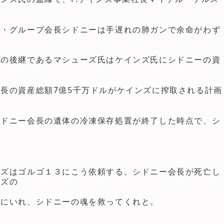
ツ・グループ会長シドニーは手遅れの肺ガンで余命がわず
プの後継であるマシューズ氏はケインズ氏にシドニーの資
長の資産総額7億5千万ドルがケインズに搾取される計画
シドニー会長の遺体の冷凍保存処置が終了した時点で、シ
ーズはゴルゴ１３にこう依頼する。シドニー会長が死亡し
ンズの
墓にいれ、シドニーの魂を救ってくれと。