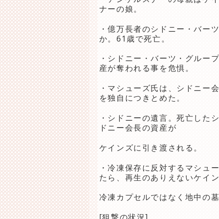
ナーの娘。
・億万長者のシドニー・バー
か。61歳で死亡。
・シドニー・バーツ・グルー
産が奪われる事を危惧。
・マシューズ氏は、シドニー会
を独自につきとめた。
・シドニーの遺言。死亡した
ドニー会長の資産が
ケインズに引き渡される。
・冷凍保存に反対するマシュ
たら、再生のありえないケイ
冷凍カプセルではなく地中の
[狙撃の状況]