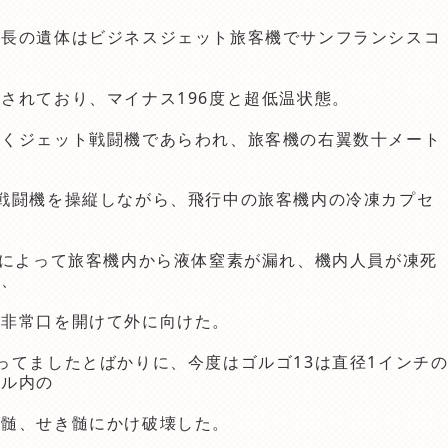
会長の遺体はビジネスジェット旅客機でサンフランシスコ
されており、マイナス196度と超低温状態。
なくジェット戦闘機であらわれ、旅客機の右翼数十メート
戦闘機を操縦しながら、飛行中の旅客機内の冷凍カプセ
。
撃によって旅客機内から液体窒素が漏れ、機内人員が凍死
て、
を非常口を開けて外に向けた。
ってましたとばかりに、今度はゴルゴ13は直径1インチ
セル内の
延髄、せき髄にかけ破壊した。