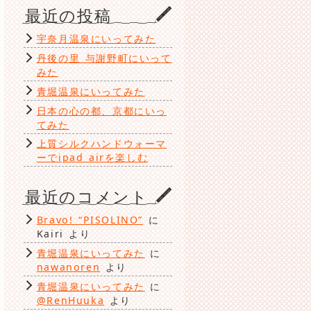
ゴ
最近の投稿
リ
ー
宇奈月温泉にいってみた
丹後の里 与謝野町にいって
みた
青堀温泉にいってみた
日本の心の都、京都にいっ
てみた
上質シルクハンドウォーマ
ーでipad airを楽しむ
最近のコメント
Bravo! “PISOLINO”
に
Kairi
より
青堀温泉にいってみた
に
nawanoren
より
青堀温泉にいってみた
に
@RenHuuka
より