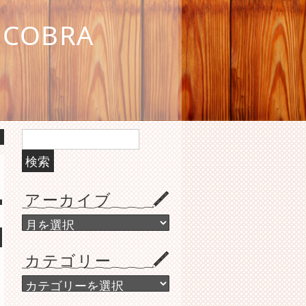
COBRA
検
索:
アーカイブ
ア
ー
カ
カテゴリー
イ
ブ
カ
テ