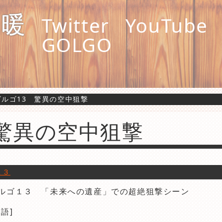
縄暖
Twitter
YouTube
GOLGO
ゴルゴ13 驚異の空中狙撃
 驚異の空中狙撃
１３
ルゴ１３ 「未来への遺産」での超絶狙撃シーン
物語]