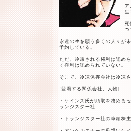
ア
生
死
つ
永遠の生を願う多くの人々が
予約している。
ただ、冷凍される権利は認め
く権利は認められていない。
そこで、冷凍保存会社は冷凍
[登場する関係会社、人物]
・ケインズ氏が頭取を務める
ランジスター社
・トランジスター社の筆頭株
・アンケルスナーの母親はケイ