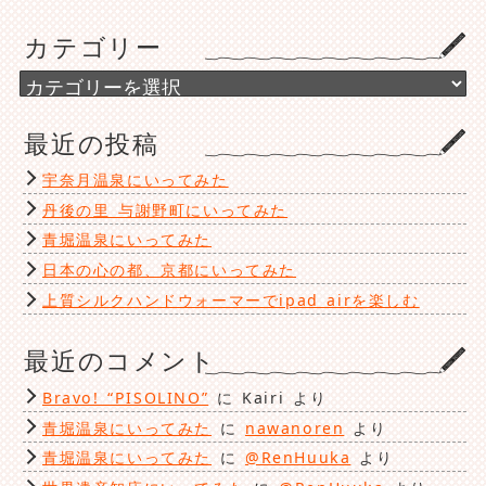
ー
カ
カテゴリー
イ
ブ
カ
テ
ゴ
最近の投稿
リ
ー
宇奈月温泉にいってみた
丹後の里 与謝野町にいってみた
青堀温泉にいってみた
日本の心の都、京都にいってみた
上質シルクハンドウォーマーでipad airを楽しむ
最近のコメント
Bravo! “PISOLINO”
に
Kairi
より
青堀温泉にいってみた
に
nawanoren
より
青堀温泉にいってみた
に
@RenHuuka
より