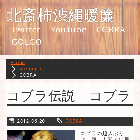
北斎柿渋縄暖簾
Twitter
YouTube
COBRA
GOLGO
Home
animepost
COBRA
コブラ伝説 コブラ
2012-06-20
COBRA
コブラの超人ぶり
は、同じ人間とは思