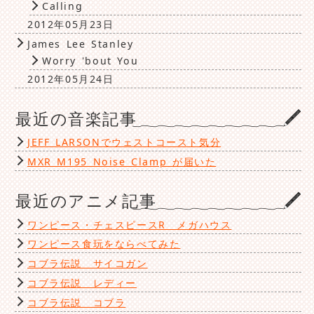
Calling
2012年05月23日
James Lee Stanley
Worry 'bout You
2012年05月24日
最近の音楽記事
JEFF LARSONでウェストコースト気分
MXR M195 Noise Clamp が届いた
最近のアニメ記事
ワンピース・チェスピースR メガハウス
ワンピース食玩をならべてみた
コブラ伝説 サイコガン
コブラ伝説 レディー
コブラ伝説 コブラ