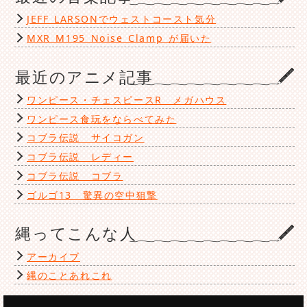
JEFF LARSONでウェストコースト気分
MXR M195 Noise Clamp が届いた
最近のアニメ記事
ワンピース・チェスピースR メガハウス
ワンピース食玩をならべてみた
コブラ伝説 サイコガン
コブラ伝説 レディー
コブラ伝説 コブラ
ゴルゴ13 驚異の空中狙撃
縄ってこんな人
アーカイブ
縄のことあれこれ