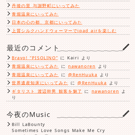
丹後の里 与謝野町にいってみた
青堀温泉にいってみた
日本の心の都、京都にいってみた
上質シルクハンドウォーマーでipad airを楽しむ
最近のコメント
Bravo! “PISOLINO”
に
Kairi
より
青堀温泉にいってみた
に
nawanoren
より
青堀温泉にいってみた
に
@RenHuuka
より
世界遺産知床にいってみた
に
@RenHuuka
より
ギタリスト 渡辺幹男 観客を魅了
に
nawanoren
よ
り
今夜のMusic
Bill LaBounty
Sometimes Love Songs Make Me Cry