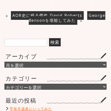
«
AOR史に残る傑作 David Roberts
George
Bensonを堪能してみた
»
検
索:
アーカイブ
ア
ー
カ
カテゴリー
イ
ブ
カ
テ
ゴ
最近の投稿
リ
ー
宇奈月温泉にいってみた