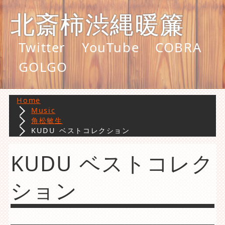
北斎柿渋縄暖簾
Twitter
YouTube
COBRA
GOLGO
Home
Music
角松敏生
KUDU ベストコレクション
KUDU ベストコレク
ション